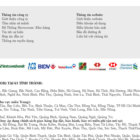
Thông tin công ty
Thông tin website
Giới thiệu công ty
Giới thiệu website
Tầm nhìn sứ mệnh
Điều khoản sử dụng
Hệ Thống Showroom- Kho hàng
Điều khoản bảo mật
Tin tức sự kiện
Bản đồ đường đi
Hợp tác đầu tư
Liên hệ với chúng tôi
Thông tin tuyển dụng
OD) TẠI 63 TỈNH THÀNH:
, Bắc Giang, Bắc Ninh, Cao Bằng, Điện Biện, Hà Giang, Hà Nam, Hà Tĩnh, Hải Dương, Hải Ph
Định, Nghệ An, Ninh Bình, Phú Thọ, Quảng Ninh, Sơn La, Thái Bình, Thái Nguyên, Thanh Hóa
khu vực miền Trung):
Tàu, Bạc Liêu, Bến Tre, Bình Thuận, Cà Mau, Cần Thơ, Đồng Nai, Đồng Tháp, TP Hồ Chí Min
, Sóc Trăng, Tây Ninh, Tiền Giang, Trà Vinh, Vĩnh Long, Đắc Lắc, Đắc Nông.
 Huế, Khánh Hòa, Phú Yên, Quảng Bình, Quảng Nam, Quảng Ngãi, Quảng Trị.
y áp dụng chính sách giao hàng lắp đặt, bảo hành, bảo trì miễn phí tận nơi tại:
a, Hà Đông, Hai Bà Trưng, Hoàn Kiếm, Hoàng Mai, Long Biên, Nam Từ Liêm, Tây Hồ, Thanh 
a Lâm, Hoài Đức, Mê Linh, Mỹ Đức, Phú Xuyên, Phúc Thọ, Quốc Oai, Sóc Sơn, Thạch ThấtTha
Quận Gò Vấp, Quận Bình Thạnh, Quận Tân Bình, Quận Tân Phú, Quận Phú Nhuận, Quận, Quận
ận Bình Tân Quận 7, Huyện Củ Chi, Huyện Hóc Môn, Huyện Bình Chánh, Huyện Nhà Bè, Huyệ