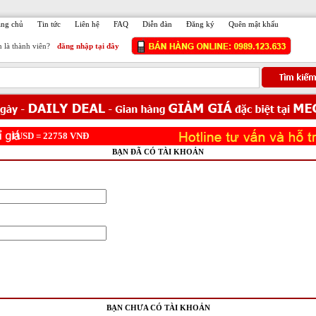
ang chủ
Tin tức
Liên hệ
FAQ
Diễn đàn
Đăng ký
Quên mật khẩu
 là thành viên?
đăng nhập tại đây
USD =
22758
VNĐ
BẠN ĐÃ CÓ TÀI KHOẢN
BẠN CHƯA CÓ TÀI KHOẢN