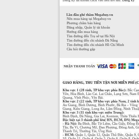
Lần đầu ghé thăm Megabuy.vn
Nên mua hàng tại Megabuy.vn
Phương châm bán hàng
Đăng nhập, Quản lý tài khoản
Hướng dẫn mua hàng
Tìm đường đến Trụ sở tại Hà Nội
Tìm đường đến chi nhánh Đà Nẵng
Tìm đường đến chi nhánh Hồ Chí Minh
Câu hỏi thường gặp
NHẬN THANH TOÁN
GIAO HÀNG, THU TIỀN TẬN NƠI MIỄN PHÍ (C
Khu vực 1 (28 tỉnh, TP khu vực phía Bắc):
Bắc Cạn
Yên, Hòa Bình, Lào Cai. Lai Châu, Lạng Sơn, Nam 
Quang, Vĩnh Phúc, Yên Bái.
Khu vực 2 (22 tỉnh, TP khu vực phía Nam, 2 tỉnh 
An Giang, Bình Dương, Bình Phước, Bà Rịa – Vũng 
Giang, Kiên Giang, Long An, Lâm Đồng, Ninh Thuận
Khu vực 3 (11 tỉnh khu vực miền Trung):
Bình Định, Đà Nẵng, Gia Lai, Kontum, Thừa Thiên
Đặc biệt tại 3 thành phố lớn( HN, HCM, ĐN) Megabu
- Hà Nội:
Ba Đình, Bắc Từ Liêm, Cầu Giấy, Đống Đ
Tây, Ba Vì, Chương Mỹ, Đan Phượng, Đông Anh, Gi
Thanh Trì, Thường Tín, Ứng Hoà.
- HCM:
Quận 1, Quận 12, Quận Thủ Đức, Quận 9, 
10, Quận 11, Quận 4, Quận 5, Quận 6, Quận 8, Qu