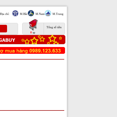
Địa chỉ:
M.Bắc
M.Nam
M.Trung
Tổng số tiền
0
sp