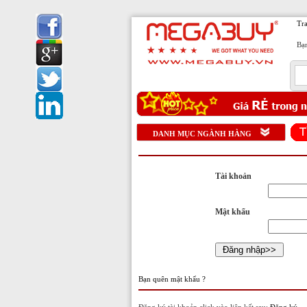
Tr
Bạn
1
DANH MỤC NGÀNH HÀNG
Tài khoản
Mật khẩu
Bạn quên mật khẩu ?
Đăng ký tài khoản click vào liên kết sau:
Đăng ký