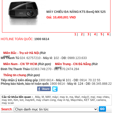
MÁY CHIẾU ĐA NĂNG KTS BenQ MX 525
Giá: 10,400,001 VND
1
|
2
|
3
|
4
|
5
|
6
|
HOTLINE TOÀN QUỐC:
1900 6614
Miền Bắc - Trụ sở Hà Nội
(Rút
gọn)
Ms Thanh Tú
024. 62757210
- Máy lẻ: 1
02
- DĐ:
0989.123.633
Miền Nam - CN TP HCM
(Rút gọn)
Miền Trung - CN Đà Nẵng
(Rút
gọn)
Đinh Thị Thanh Thảo
02363.749.270 - DĐ: 070.2474.284
Thông tin chung
(Rút gọn)
Tiếp nhận ý kiến đóng góp
1900 6614
- Máy lẻ 1
01
- DĐ:
0914. 70 22 55
Phòng bảo hành, bảo trì toàn quốc
1900 6614
- Máy lẻ: 124 - DĐ:
08.345.888.22
Các từ khóa liên quan :
,
Máy
,
M
,
MAY
,
máy/
,
may in
,
ma
,
Ma//
,
máy///
,
ma/
,
may chieu
,
may tinh
,
Kim
,
ket
,
maytinh
,
may cham cong
,
may in hp
,
Maychieu
,
KET SAT
,
camera
,
may scan
Search