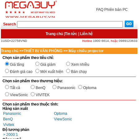
FAQ
Phiên bản PC
Search
Trang chủ
|
Tin tức
|
Liên hệ
1USD=22758VND
Hotline
1900 6614
, hoặc
0989123633
Trang chủ
>>
THIẾT BỊ VĂN PHÒNG
>>
Máy chiếu projector
Chọn sản phẩm theo tiêu chí:
Giá tăng
Giá giảm
Xem nhiều
Đánh giá cao
Mới xuất hiện
Bán chạy
Chọn sản phẩm theo thương hiệu:
Tất cả
BenQ
Panasonic
Optoma
ViewSonic
VIVITEK
Chọn sản phẩm theo thuộc tính:
Hãng sản xuất
Panasonic
Optoma
BenQ
ViewSonic
Vivitek
Độ tương phản
> 2000:1