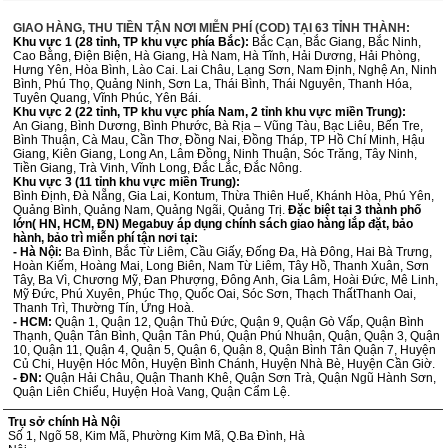
GIAO HÀNG, THU TIỀN TẬN NƠI MIỄN PHÍ (COD) TẠI 63 TỈNH THÀNH:
Khu vực 1 (28 tỉnh, TP khu vực phía Bắc):
Bắc Cạn, Bắc Giang, Bắc Ninh,
Cao Bằng, Điện Biện, Hà Giang, Hà Nam, Hà Tĩnh, Hải Dương, Hải Phòng,
Hưng Yên, Hòa Bình, Lào Cai. Lai Châu, Lạng Sơn, Nam Định, Nghệ An, Ninh
Bình, Phú Thọ, Quảng Ninh, Sơn La, Thái Bình, Thái Nguyên, Thanh Hóa,
Tuyên Quang, Vĩnh Phúc, Yên Bái.
Khu vực 2 (22 tỉnh, TP khu vực phía Nam, 2 tỉnh khu vực miền Trung):
An Giang, Bình Dương, Bình Phước, Bà Rịa – Vũng Tàu, Bạc Liêu, Bến Tre,
Bình Thuận, Cà Mau, Cần Thơ, Đồng Nai, Đồng Tháp, TP Hồ Chí Minh, Hậu
Giang, Kiên Giang, Long An, Lâm Đồng, Ninh Thuận, Sóc Trăng, Tây Ninh,
Tiền Giang, Trà Vinh, Vĩnh Long, Đắc Lắc, Đắc Nông.
Khu vực 3 (11 tỉnh khu vực miền Trung):
Bình Định, Đà Nẵng, Gia Lai, Kontum, Thừa Thiên Huế, Khánh Hòa, Phú Yên,
Quảng Bình, Quảng Nam, Quảng Ngãi, Quảng Trị.
Đặc biệt tại 3 thành phố
lớn( HN, HCM, ĐN) Megabuy áp dụng chính sách giao hàng lắp đặt, bảo
hành, bảo trì miễn phí tận nơi tại:
- Hà Nội:
Ba Đình, Bắc Từ Liêm, Cầu Giấy, Đống Đa, Hà Đông, Hai Bà Trưng,
Hoàn Kiếm, Hoàng Mai, Long Biên, Nam Từ Liêm, Tây Hồ, Thanh Xuân, Sơn
Tây, Ba Vì, Chương Mỹ, Đan Phượng, Đông Anh, Gia Lâm, Hoài Đức, Mê Linh,
Mỹ Đức, Phú Xuyên, Phúc Thọ, Quốc Oai, Sóc Sơn, Thạch ThấtThanh Oai,
Thanh Trì, Thường Tín, Ứng Hoà.
- HCM:
Quận 1, Quận 12, Quận Thủ Đức, Quận 9, Quận Gò Vấp, Quận Bình
Thạnh, Quận Tân Bình, Quận Tân Phú, Quận Phú Nhuận, Quận, Quận 3, Quận
10, Quận 11, Quận 4, Quận 5, Quận 6, Quận 8, Quận Bình Tân Quận 7, Huyện
Củ Chi, Huyện Hóc Môn, Huyện Bình Chánh, Huyện Nhà Bè, Huyện Cần Giờ.
- ĐN:
Quận Hải Châu, Quận Thanh Khê, Quận Sơn Trà, Quận Ngũ Hành Sơn,
Quận Liên Chiểu, Huyện Hoà Vang, Quận Cẩm Lệ.
Trụ sở chính Hà Nội
Số 1, Ngõ 58, Kim Mã, Phường Kim Mã, Q.Ba Đình, Hà