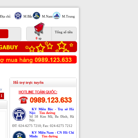
Địa chỉ:
M.Bắc
M.Nam
M.Trung
Tổng số tiền
0
sp
Hỗ trợ trực tuyến
ạy
1
KV Miền Bắc - Trụ sở Hà
Nội:
Tìm đường
Số 58 Kim Mã, Ba Đình, Hà
Nội
ĐT: 024-6275 7210; Fax: 024-6275 7212
KV Miền Nam - CN Hồ Chí
Minh:
Tìm đường