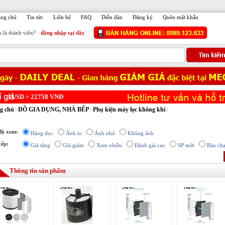
ang chủ
Tin tức
Liên hệ
FAQ
Diễn đàn
Đăng ký
Quên mật khẩu
 là thành viên?
đăng nhập tại đây
USD =
22758
VNĐ
g chủ
ĐỒ GIA DỤNG, NHÀ BẾP
Phụ kiện máy lọc không khí
độ xem:
Hàng dọc
Ảnh to
Ảnh nhỏ
Không ảnh
xếp:
Giá tăng
Giá giảm
Xem nhiều
Đánh giá cao
SP mới
Bán ch
Thông tin sản phẩm