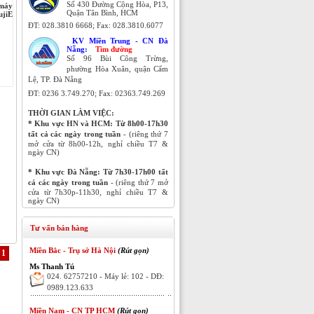
Số 430 Đường Cộng Hòa, P13,
 máy
Quận Tân Bình, HCM
ujiE
ĐT:
028.3810 6668; Fax:
028.3810.6077
KV Miền Trung - CN Đà
Nẵng:
Tìm đường
Số 96 Bùi Công Trừng,
phường Hòa Xuân, quận Cẩm
Lệ, TP. Đà Nẵng
ĐT:
0236 3.749.270;
Fax: 02363.749.269
THỜI GIAN LÀM VIỆC:
* Khu vực HN và HCM:
Từ 8h00-17h30
tất cả các ngày trong tuần
- (riêng thứ 7
mở cửa từ 8h00-12h, nghỉ chiều T7 &
ngày CN)
* Khu vực Đà Nẵng:
Từ 7h30-17h00 tất
cả các ngày trong tuần
- (riêng thứ 7 mở
cửa từ 7h30p-11h30, nghỉ chiều T7 &
ngày CN)
Tư vấn bán hàng
Miền Bắc - Trụ sở Hà Nội
(Rút gọn)
1
Ms Thanh Tú
024. 62757210 - Máy lẻ: 102 - DĐ:
0989.123.633
Miền Nam - CN TP HCM
(Rút gọn)