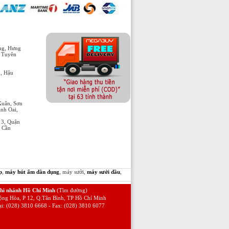
òng, Hưng
, Tuyên
h, Hậu
Xuân, Sơn
nh Oai,
 3, Quận
n Cần
p
,
máy hút ẩm dân dụng
, máy sưởi,
máy sưởi dầu
,
hi nhánh Hồ Chí Minh
(Tìm đường)
ộng Hòa, P 12, Q.Tân Bình, TP Hồ Chí Minh
ại: (028) 3810 6668 - Fax: (028) 3810 6077