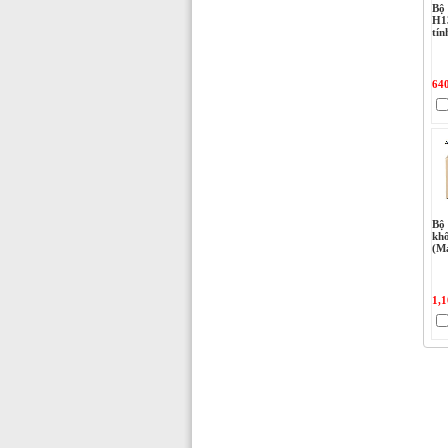
Bộ
H1
tín
64
Bộ 
kh
(M
1,