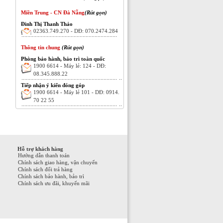
Miền Trung - CN Đà Nẵng
(Rút gọn)
Đinh Thị Thanh Thảo
02363.749.270 - DĐ: 070.2474.284
Thông tin chung
(Rút gọn)
Phòng bảo hành, bảo trì toàn quốc
1900 6614 - Máy lẻ: 124 - DĐ:
08.345.888.22
Tiếp nhận ý kiến đóng góp
1900 6614 - Máy lẻ 101 - DĐ: 0914.
70 22 55
Hỗ trợ khách hàng
Hướng dẫn thanh toán
Chính sách giao hàng, vận chuyển
Chính sách đổi trả hàng
Chính sách bảo hành, bảo trì
Chính sách ưu đãi, khuyến mãi