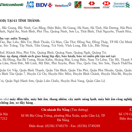
OD) TẠI 63 TỈNH THÀNH:
, Bắc Giang, Bắc Ninh, Cao Bằng, Điện Biện, Hà Giang, Hà Nam, Hà Tĩnh, Hải Dương, Hải Ph
Định, Nghệ An, Ninh Bình, Phú Thọ, Quảng Ninh, Sơn La, Thái Bình, Thái Nguyên, Thanh Hóa
khu vực miền Trung):
Tàu, Bạc Liêu, Bến Tre, Bình Thuận, Cà Mau, Cần Thơ, Đồng Nai, Đồng Tháp, TP Hồ Chí Min
, Sóc Trăng, Tây Ninh, Tiền Giang, Trà Vinh, Vĩnh Long, Đắc Lắc, Đắc Nông.
 Huế, Khánh Hòa, Phú Yên, Quảng Bình, Quảng Nam, Quảng Ngãi, Quảng Trị.
y áp dụng chính sách giao hàng lắp đặt, bảo hành, bảo trì miễn phí tận nơi tại:
a, Hà Đông, Hai Bà Trưng, Hoàn Kiếm, Hoàng Mai, Long Biên, Nam Từ Liêm, Tây Hồ, Thanh 
a Lâm, Hoài Đức, Mê Linh, Mỹ Đức, Phú Xuyên, Phúc Thọ, Quốc Oai, Sóc Sơn, Thạch ThấtTha
Quận Gò Vấp, Quận Bình Thạnh, Quận Tân Bình, Quận Tân Phú, Quận Phú Nhuận, Quận, Quận
ận Bình Tân Quận 7, Huyện Củ Chi, Huyện Hóc Môn, Huyện Bình Chánh, Huyện Nhà Bè, Huyệ
rà, Quận Ngũ Hành Sơn, Quận Liên Chiểu, Huyện Hoà Vang, Quận Cẩm Lệ.
hẩm như
máy đếm tiền
,
máy hút ẩm
,
thang nhôm
,
cây nước nóng lạnh
,
máy hút ẩm công nghiệ
 chống ẩm
,
xe đẩy hàng
...
Chi nhánh Đà Nẵng
(Tìm đường)
C
à Nội
Số 170 C
Số 96 Bùi Công Trừng, phường Hòa Xuân, quận Cẩm Lệ, TP.
57212
Điện tho
Đà Nẵng
Điện thoại: (0236) 3749270 - Fax: (0236) 3749269