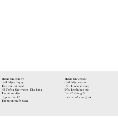
Thông tin công ty
Thông tin website
Giới thiệu công ty
Giới thiệu website
Tầm nhìn sứ mệnh
Điều khoản sử dụng
Hệ Thống Showroom- Kho hàng
Điều khoản bảo mật
Tin tức sự kiện
Bản đồ đường đi
Hợp tác đầu tư
Liên hệ với chúng tôi
Thông tin tuyển dụng