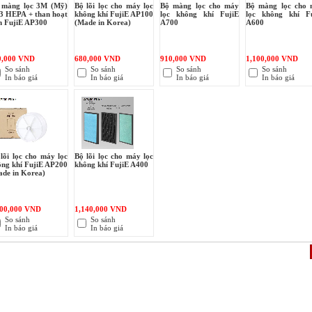
 màng lọc 3M (Mỹ)
Bộ lõi lọc cho máy lọc
Bộ màng lọc cho máy
Bộ màng lọc cho
3 HEPA + than hoạt
không khí FujiE AP100
lọc không khí FujiE
lọc không khí F
h FujiE AP300
(Made in Korea)
A700
A600
0,000 VND
680,000 VND
910,000 VND
1,100,000 VND
So sánh
So sánh
So sánh
So sánh
In báo giá
In báo giá
In báo giá
In báo giá
lõi lọc cho máy lọc
Bộ lõi lọc cho máy lọc
ông khí FujiE AP200
không khí FujiE A400
ade in Korea)
100,000 VND
1,140,000 VND
So sánh
So sánh
In báo giá
In báo giá