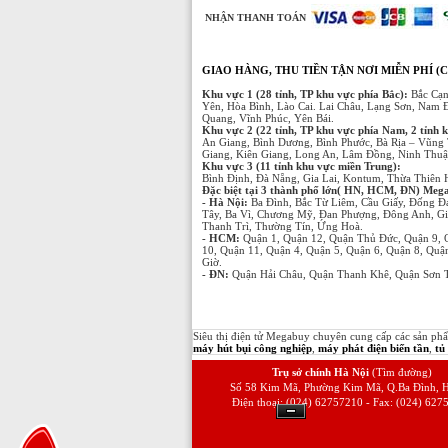
NHẬN THANH TOÁN
GIAO HÀNG, THU TIỀN TẬN NƠI MIỄN PHÍ (C
Khu vực 1 (28 tỉnh, TP khu vực phía Bắc):
Bắc Cạn
Yên, Hòa Bình, Lào Cai. Lai Châu, Lạng Sơn, Nam 
Quang, Vĩnh Phúc, Yên Bái.
Khu vực 2 (22 tỉnh, TP khu vực phía Nam, 2 tỉnh 
An Giang, Bình Dương, Bình Phước, Bà Rịa – Vũng 
Giang, Kiên Giang, Long An, Lâm Đồng, Ninh Thuận
Khu vực 3 (11 tỉnh khu vực miền Trung):
Bình Định, Đà Nẵng, Gia Lai, Kontum, Thừa Thiên
Đặc biệt tại 3 thành phố lớn( HN, HCM, ĐN) Megabu
- Hà Nội:
Ba Đình, Bắc Từ Liêm, Cầu Giấy, Đống Đ
Tây, Ba Vì, Chương Mỹ, Đan Phượng, Đông Anh, Gi
Thanh Trì, Thường Tín, Ứng Hoà.
- HCM:
Quận 1, Quận 12, Quận Thủ Đức, Quận 9, 
10, Quận 11, Quận 4, Quận 5, Quận 6, Quận 8, Qu
Giờ.
- ĐN:
Quận Hải Châu, Quận Thanh Khê, Quận Sơn T
Siêu thị điện tử Megabuy chuyên cung cấp các sản p
máy hút bụi công nghiệp
,
máy phát điện biến tần
,
tủ
Trụ sở chính Hà Nội
(Tìm đường)
Số 58 Kim Mã, Phường Kim Mã, Q.Ba Đình, H
Điện thoại: (024) 62757210 - Fax: (024) 627
Ẩn