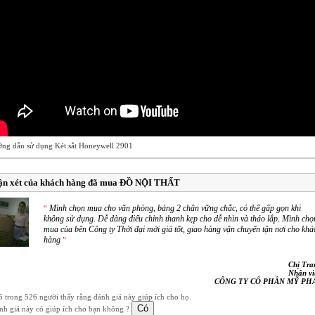
ng dẫn sử dụng Két sắt Honeywell 2901
ận xét của khách hàng đã mua ĐỒ NỘI THẤT
Mình chọn mua cho văn phòng, bảng 2 chân vững chắc, có thể gấp gọn khi
“
không sử dụng. Dễ dàng điểu chỉnh thanh kẹp cho dễ nhìn và tháo lắp. Mình chọ
mua của bên Công ty Thời đại mới giá tốt, giao hàng vận chuyển tận nơi cho khá
hàng
”
Chị Tra
Nhân vi
CÔNG TY CỔ PHẦN MỸ PH
5 trong 526 người thấy rằng đánh giá này giúp ích cho họ.
nh giá này có giúp ích cho bạn không ?