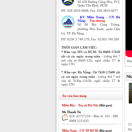
Số 430 Đường Cộng Hòa, P13,
Quận Tân Bình, HCM
ĐT:
028.3810 6668; Fax:
028.3810.6077
KV Miền Trung - CN Đà
Nẵng:
Tìm đường
Số 96 Bùi Công Trừng,
phường Hòa Xuân, quận Cẩm
Lệ, TP. Đà Nẵng
ĐT:
0236 3.749.270;
Fax: 02363.749.269
THỜI GIAN LÀM VIỆC:
* Khu vực HN và HCM:
Từ 8h00-17h30
tất cả các ngày trong tuần
- (riêng thứ 7
mở cửa từ 8h00-12h, nghỉ chiều T7 &
Hướ
ngày CN)
* Khu vực Đà Nẵng:
Từ 7h30-17h00 tất
Nh
cả các ngày trong tuần
- (riêng thứ 7 mở
cửa từ 7h30p-11h30, nghỉ chiều T7 &
ngày CN)
Tư vấn bán hàng
Miền Bắc - Trụ sở Hà Nội
(Rút gọn)
Ms Thanh Tú
024. 62757210 - Máy lẻ: 102 - DĐ:
0989.123.633
52
Đá
Miền Nam - CN TP HCM
(Rút gọn)