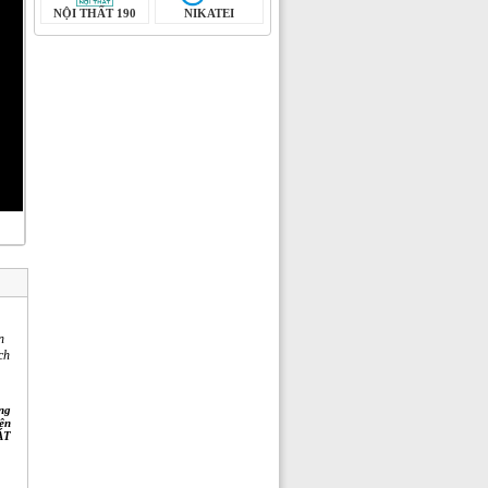
NỘI THẤT 190
NIKATEI
n
ch
ng
ên
ÁT