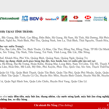
OD) TẠI 63 TỈNH THÀNH:
, Bắc Giang, Bắc Ninh, Cao Bằng, Điện Biện, Hà Giang, Hà Nam, Hà Tĩnh, Hải Dương, Hải Ph
Định, Nghệ An, Ninh Bình, Phú Thọ, Quảng Ninh, Sơn La, Thái Bình, Thái Nguyên, Thanh Hóa
khu vực miền Trung):
Tàu, Bạc Liêu, Bến Tre, Bình Thuận, Cà Mau, Cần Thơ, Đồng Nai, Đồng Tháp, TP Hồ Chí Min
, Sóc Trăng, Tây Ninh, Tiền Giang, Trà Vinh, Vĩnh Long, Đắc Lắc, Đắc Nông.
 Huế, Khánh Hòa, Phú Yên, Quảng Bình, Quảng Nam, Quảng Ngãi, Quảng Trị.
y áp dụng chính sách giao hàng lắp đặt, bảo hành, bảo trì miễn phí tận nơi tại:
a, Hà Đông, Hai Bà Trưng, Hoàn Kiếm, Hoàng Mai, Long Biên, Nam Từ Liêm, Tây Hồ, Thanh 
a Lâm, Hoài Đức, Mê Linh, Mỹ Đức, Phú Xuyên, Phúc Thọ, Quốc Oai, Sóc Sơn, Thạch ThấtTha
Quận Gò Vấp, Quận Bình Thạnh, Quận Tân Bình, Quận Tân Phú, Quận Phú Nhuận, Quận, Quận
ận Bình Tân Quận 7, Huyện Củ Chi, Huyện Hóc Môn, Huyện Bình Chánh, Huyện Nhà Bè, Huyệ
rà, Quận Ngũ Hành Sơn, Quận Liên Chiểu, Huyện Hoà Vang, Quận Cẩm Lệ.
hẩm như
máy đếm tiền
,
máy hút ẩm
,
thang nhôm
,
cây nước nóng lạnh
,
máy hút ẩm công nghiệ
 chống ẩm
,
xe đẩy hàng
...
Chi nhánh Đà Nẵng
(Tìm đường)
C
à Nội
Số 170 C