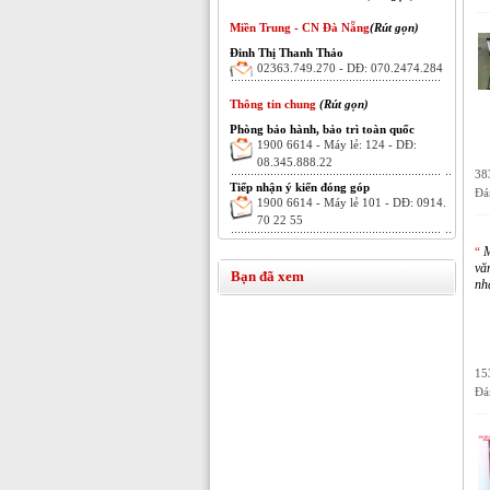
Miền Trung - CN Đà Nẵng
(Rút gọn)
Đinh Thị Thanh Thảo
02363.749.270 - DĐ: 070.2474.284
Thông tin chung
(Rút gọn)
Phòng bảo hành, bảo trì toàn quốc
1900 6614 - Máy lẻ: 124 - DĐ:
08.345.888.22
38
Tiếp nhận ý kiến đóng góp
Đá
1900 6614 - Máy lẻ 101 - DĐ: 0914.
70 22 55
M
“
vă
Bạn đã xem
nh
15
Đá