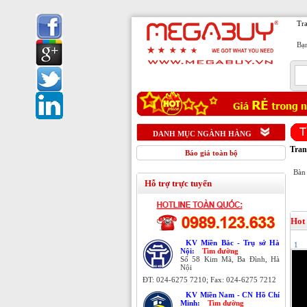
Tr
Bạn
1
DANH MỤC NGÀNH HÀNG
Tran
Báo giá toàn bộ
Bàn 
Hỗ trợ trực tuyến
Hot
KV Miền Bắc - Trụ sở Hà
1
Nội:
Tìm đường
Số 58 Kim Mã, Ba Đình, Hà
Nội
ĐT: 024-6275 7210; Fax: 024-6275 7212
KV Miền Nam - CN Hồ Chí
Minh:
Tìm đường