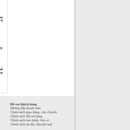
ne
HN
ng
hất
am
Hỗ trợ khách hàng
Hướng dẫn thanh toán
Chính sách giao hàng, vận chuyển
Chính sách đổi trả hàng
Chính sách bảo hành, bảo trì
Chính sách ưu đãi, khuyến mãi