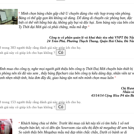
Mình chọn bảng chân gấp chữ U chuyên dùng cho việc họp trong văn phòng.
“
Bảng có thể gấp gọn khi không sử dùng. Dễ dàng di chuyển các phòng ban, đặc
biệt có thể viết bằng bút dạ, không gây bụi và độc hại. Xem bảng này của bên cô
Ty Thời đại Mới giá cả phải chăng, mẫu mã đẹp
”
Công ty cổ phần quản lý và khai thác tòa nhà VNPT Đà Nẵ
24 Trần Phú, Phường Thạch Thang, Quận Hải Châu, Đà Nẵ
3 trong 383 người thấy rằng đánh giá này giúp ích cho họ.
nh giá này có giúp ích cho bạn không ?
ình mua cho công ty, nghe mọi người giới thiệu bên công ty Thời Đaị Mới chuyên bán thiết bị
n phòng nên tôi đã vào xem , thấy bảng flipchart của bên công ty kiểu dáng đẹp, nhân viên tư 
anh nhẹn nhiệt tình, hóa đơn đầy đủ, giao hàng tận nơi nên mình chọn mua luôn
”
Chị Hươ
Nhân vi
43/14/14 Cộng Hòa P4 tân Bì
3 trong 153 người thấy rằng đánh giá này giúp ích cho họ.
nh giá này có giúp ích cho bạn không ?
Khách hàng chia sẻ thêm: Trước khi mua cái két này tôi có tìm hiểu 1 số nơi
“
chuyên bán két, và có đến tận Sowroom của siêu thị điện tử megabuy để xem hàn
So sánh thấy bên Megabuy mẫu mã đẹp nhìn chắc chắn, Dưới có bánh xe di