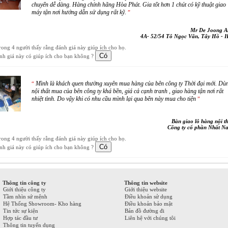
chuyển dễ dàng. Hàng chính hãng Hòa Phát. Gia tốt hơn 1 chút có kỹ thuật giao
máy tận nơi hướng dẫn sử dụng rất kỹ.
”
Mr De Joong A
4A- 52/54 Tô Ngọc Vân, Tây Hồ - 
trong 4 người thấy rằng đánh giá này giúp ích cho họ.
nh giá này có giúp ích cho bạn không ?
Mình là khách quen thường xuyên mua hàng của bên công ty Thời đại mới. Dù
“
nội thất mua của bên công ty khá bền, giá cả cạnh tranh , giao hàng tận nơi rất
nhiệt tình. Do vậy khi có nhu cầu mình lại qua bên này mua cho tiện
”
Bàn giao lô hàng nội t
Công ty cổ phần Nhất N
trong 4 người thấy rằng đánh giá này giúp ích cho họ.
nh giá này có giúp ích cho bạn không ?
Thông tin công ty
Thông tin website
Giới thiệu công ty
Giới thiệu website
Tầm nhìn sứ mệnh
Điều khoản sử dụng
Hệ Thống Showroom- Kho hàng
Điều khoản bảo mật
Tin tức sự kiện
Bản đồ đường đi
Hợp tác đầu tư
Liên hệ với chúng tôi
Thông tin tuyển dụng