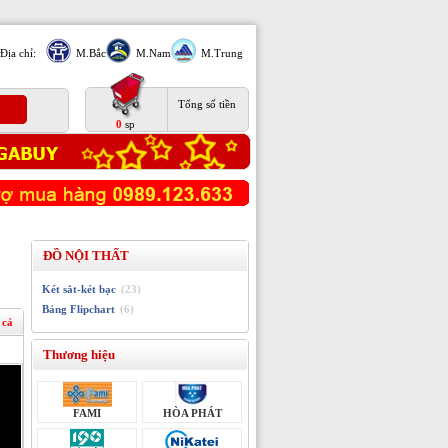
Địa chỉ:
M.Bắc
M.Nam
M.Trung
Tổng số tiền
0
sp
ĐỒ NỘI THẤT
Két sắt-két bạc
(23)
Bảng Flipchart
(6)
 cả
Thương hiệu
FAMI
HÒA PHÁT