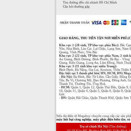
Tìm đường đến chi nhánh Hồ Chí Minh
Câu hỏi thường gặp
NHẬN THANH TOÁN
GIAO HÀNG, THU TIỀN TẬN NƠI MIỄN PHÍ (C
Khu vực 1 (28 tỉnh, TP khu vực phía Bắc):
Bắc Cạn
Yên, Hòa Bình, Lào Cai. Lai Châu, Lạng Sơn, Nam 
Quang, Vĩnh Phúc, Yên Bái.
Khu vực 2 (22 tỉnh, TP khu vực phía Nam, 2 tỉnh 
An Giang, Bình Dương, Bình Phước, Bà Rịa – Vũng 
Giang, Kiên Giang, Long An, Lâm Đồng, Ninh Thuận
Khu vực 3 (11 tỉnh khu vực miền Trung):
Bình Định, Đà Nẵng, Gia Lai, Kontum, Thừa Thiên
Đặc biệt tại 3 thành phố lớn( HN, HCM, ĐN) Megabu
- Hà Nội:
Ba Đình, Bắc Từ Liêm, Cầu Giấy, Đống Đ
Tây, Ba Vì, Chương Mỹ, Đan Phượng, Đông Anh, Gi
Thanh Trì, Thường Tín, Ứng Hoà.
- HCM:
Quận 1, Quận 12, Quận Thủ Đức, Quận 9, 
10, Quận 11, Quận 4, Quận 5, Quận 6, Quận 8, Qu
Giờ.
- ĐN:
Quận Hải Châu, Quận Thanh Khê, Quận Sơn T
Siêu thị điện tử Megabuy chuyên cung cấp các sản p
máy hút bụi công nghiệp
,
máy phát điện biến tần
,
tủ
Trụ sở chính Hà Nội
(Tìm đường)
Số 58 Kim Mã, Phường Kim Mã, Q.Ba Đình, H