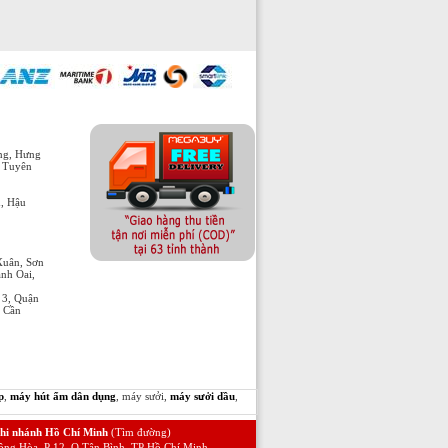
òng, Hưng
, Tuyên
h, Hậu
Xuân, Sơn
nh Oai,
 3, Quận
n Cần
p
,
máy hút ẩm dân dụng
, máy sưởi,
máy sưởi dầu
,
hi nhánh Hồ Chí Minh
(Tìm đường)
ộng Hòa, P 12, Q.Tân Bình, TP Hồ Chí Minh