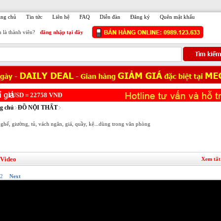
ang chủ
Tin tức
Liên hệ
FAQ
Diễn đàn
Đăng ký
Quên mật khẩu
 là thành viên?
đăng nhập tại đây
USD =
22758
VNĐ
g chủ
ĐỒ NỘI THẤT
ghế, giường, tủ, vách ngăn, giá, quầy, kệ...dùng trong văn phòng
 Video
Xem tất
2
Next