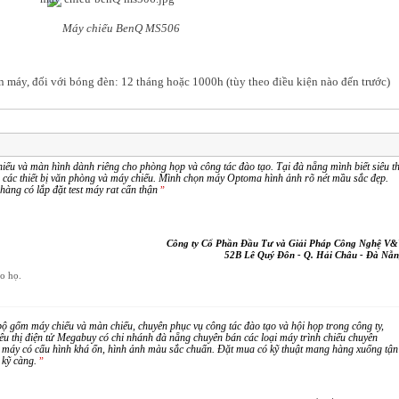
Máy chiếu BenQ MS506
n máy, đối với bóng đèn: 12 tháng hoặc 1000h (tùy theo điều kiện nào đến trước)
iếu và màn hình dành riêng cho phòng họp và công tác đào tạo. Tại đà nẵng mình biết siêu th
 các thiết bị văn phòng và máy chiếu. Mình chọn máy Optoma hình ảnh rõ nét mầu sắc đẹp.
hàng có lắp đặt test máy rat cẩn thận
”
Công ty Cổ Phần Đầu Tư và Giải Pháp Công Nghệ V
52B Lê Quý Đôn - Q. Hải Châu - Đà Nẵ
ho họ.
 gốm máy chiếu và màn chiếu, chuyên phục vụ công tác đào tạo và hội họp trong công ty,
êu thị điện tử Megabuy có chi nhánh đà nẵng chuyên bán các loại máy trình chiếu chuyên
1 máy có cấu hình khá ổn, hình ảnh màu sắc chuẩn. Đặt mua có kỹ thuật mang hàng xuống tận
 kỹ càng.
”