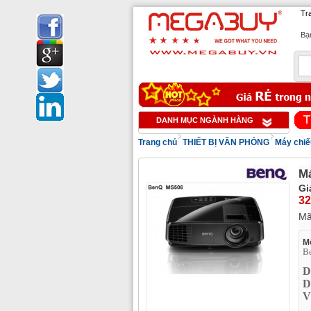
Tr
Bạn
1
DANH MỤC NGÀNH HÀNG
Trang chủ
THIẾT BỊ VĂN PHÒNG
Máy chiế
M
Gi
32
M
Mô
B
D
D
V