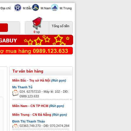
Địa chỉ:
M.Bắc
M.Nam
M.Trung
Tổng số tiền
0
sp
Tư vấn bán hàng
Miền Bắc - Trụ sở Hà Nội
(Rút gọn)
Ms Thanh Tú
024. 62757210 - Máy lẻ: 102 - DĐ:
0989.123.633
Miền Nam - CN TP HCM
(Rút gọn)
Miền Trung - CN Đà Nẵng
(Rút gọn)
Đinh Thị Thanh Thảo
02363.749.270 - DĐ: 070.2474.284