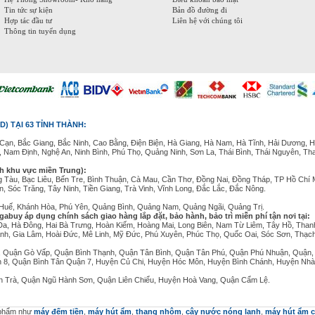
Tin tức sự kiện
Bản đồ đường đi
Hợp tác đầu tư
Liên hệ với chúng tôi
Thông tin tuyển dụng
D) TẠI 63 TỈNH THÀNH:
Cạn, Bắc Giang, Bắc Ninh, Cao Bằng, Điện Biện, Hà Giang, Hà Nam, Hà Tĩnh, Hải Dương, H
, Nam Định, Nghệ An, Ninh Bình, Phú Thọ, Quảng Ninh, Sơn La, Thái Bình, Thái Nguyên, Th
nh khu vực miền Trung):
g Tàu, Bạc Liêu, Bến Tre, Bình Thuận, Cà Mau, Cần Thơ, Đồng Nai, Đồng Tháp, TP Hồ Chí 
, Sóc Trăng, Tây Ninh, Tiền Giang, Trà Vinh, Vĩnh Long, Đắc Lắc, Đắc Nông.
n Huế, Khánh Hòa, Phú Yên, Quảng Bình, Quảng Nam, Quảng Ngãi, Quảng Trị.
gabuy áp dụng chính sách giao hàng lắp đặt, bảo hành, bảo trì miễn phí tận nơi tại:
Đa, Hà Đông, Hai Bà Trưng, Hoàn Kiếm, Hoàng Mai, Long Biên, Nam Từ Liêm, Tây Hồ, Than
nh, Gia Lâm, Hoài Đức, Mê Linh, Mỹ Đức, Phú Xuyên, Phúc Thọ, Quốc Oai, Sóc Sơn, Thạc
.
 Quận Gò Vấp, Quận Bình Thạnh, Quận Tân Bình, Quận Tân Phú, Quận Phú Nhuận, Quận,
n 8, Quận Bình Tân Quận 7, Huyện Củ Chi, Huyện Hóc Môn, Huyện Bình Chánh, Huyện Nhà
 Trà, Quận Ngũ Hành Sơn, Quận Liên Chiểu, Huyện Hoà Vang, Quận Cẩm Lệ.
n phẩm như
máy đếm tiền
,
máy hút ẩm
,
thang nhôm
,
cây nước nóng lạnh
,
máy hút ẩm 