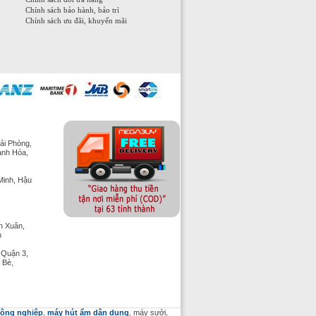
Chính sách bảo hành, bảo trì
Chính sách ưu đãi, khuyến mãi
ải Phòng,
anh Hóa,
Minh, Hậu
h Xuân,
h
 Quận 3,
 Bè,
công nghiệp
,
máy hút ẩm dân dụng
, máy sưởi,