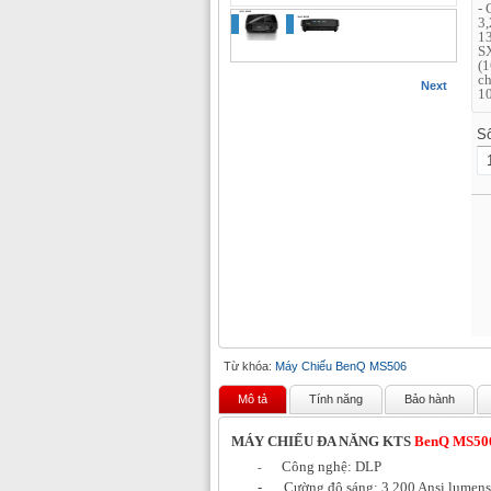
- 
3,
13
SX
(1
ch
Next
10
S
Từ khóa:
Máy Chiếu BenQ MS506
Mô tả
Tính năng
Bảo hành
MÁY CHIẾU ĐA NĂNG KTS
BenQ MS50
Công nghệ: DLP
-
-
Cường độ sáng: 3,200 Ansi lumens