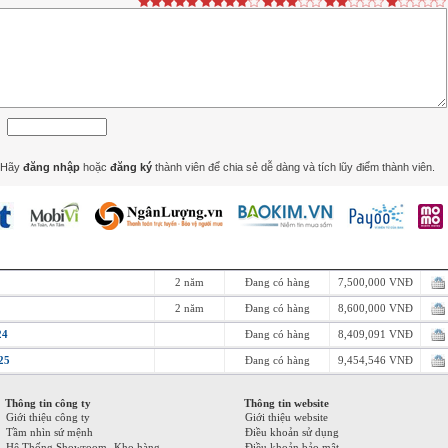
Hãy
đăng nhập
hoặc
đăng ký
thành viên để chia sẻ dễ dàng và tích lũy điểm thành viên.
2 năm
Đang có hàng
7,500,000 VNĐ
2 năm
Đang có hàng
8,600,000 VNĐ
24
Đang có hàng
8,409,091 VNĐ
25
Đang có hàng
9,454,546 VNĐ
Thông tin công ty
Thông tin website
Giới thiệu công ty
Giới thiệu website
Tầm nhìn sứ mệnh
Điều khoản sử dụng
Hệ Thống Showroom- Kho hàng
Điều khoản bảo mật