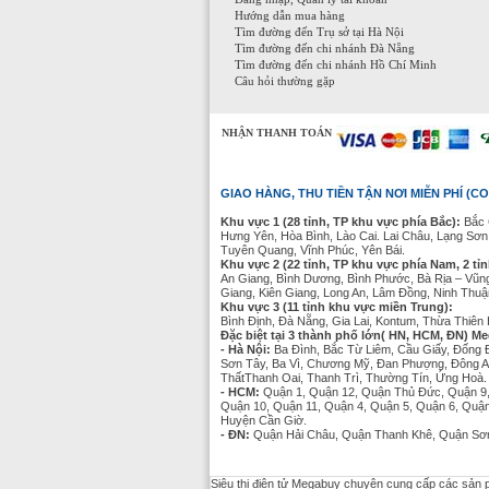
Hướng dẫn mua hàng
Tìm đường đến Trụ sở tại Hà Nội
Tìm đường đến chi nhánh Đà Nẵng
Tìm đường đến chi nhánh Hồ Chí Minh
Câu hỏi thường gặp
NHẬN THANH TOÁN
GIAO HÀNG, THU TIỀN TẬN NƠI MIỄN PHÍ (CO
Khu vực 1 (28 tỉnh, TP khu vực phía Bắc):
Bắc 
Hưng Yên, Hòa Bình, Lào Cai. Lai Châu, Lạng Sơn
Tuyên Quang, Vĩnh Phúc, Yên Bái.
Khu vực 2 (22 tỉnh, TP khu vực phía Nam, 2 tỉ
An Giang, Bình Dương, Bình Phước, Bà Rịa – Vũn
Giang, Kiên Giang, Long An, Lâm Đồng, Ninh Thuận
Khu vực 3 (11 tỉnh khu vực miền Trung):
Bình Định, Đà Nẵng, Gia Lai, Kontum, Thừa Thiê
Đặc biệt tại 3 thành phố lớn( HN, HCM, ĐN) Me
- Hà Nội:
Ba Đình, Bắc Từ Liêm, Cầu Giấy, Đống 
Sơn Tây, Ba Vì, Chương Mỹ, Đan Phượng, Đông A
ThấtThanh Oai, Thanh Trì, Thường Tín, Ứng Hoà
- HCM:
Quận 1, Quận 12, Quận Thủ Đức, Quận 9,
Quận 10, Quận 11, Quận 4, Quận 5, Quận 6, Quậ
Huyện Cần Giờ.
- ĐN:
Quận Hải Châu, Quận Thanh Khê, Quận Sơn
Siêu thị điện tử Megabuy chuyên cung cấp các sả