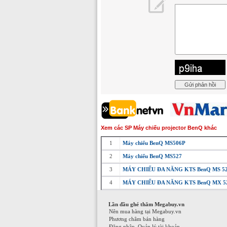
Xem các SP Máy chiếu projector BenQ khác
1
Máy chiếu BenQ MS506P
2
Máy chiếu BenQ MS527
3
MÁY CHIẾU ĐA NĂNG KTS BenQ MS 5
4
MÁY CHIẾU ĐA NĂNG KTS BenQ MX 5
Lần đầu ghé thăm Megabuy.vn
Nên mua hàng tại Megabuy.vn
Phương châm bán hàng
Đăng nhập, Quản lý tài khoản