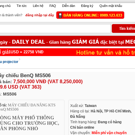
ang chủ
Tin tức
Liên hệ
FAQ
Diễn đàn
Đăng ký
Quên mật khẩu
 là thành viên?
đăng nhập tại đây
USD =
22758
VNĐ
u projector
áy chiếu BenQ MS506
7,500,000 VNĐ (VAT 8,250,000)
á bán:
9.6 USD (VAT 363)
ã:
MS506
MÁY CHIẾU ĐA NĂNG KTS
 tả:
Xuất xứ:
Taiwan
enQ MS506
Hàng có tại:
Hà Nội, TP Hồ CHí Minh,
Đà Nẵng
ÒNG MÁY PHỔ THÔNG
Tình trạng hàng:
Đang có hàng
ÙNG CHO TRƯỜNG HỌC,
Chỉ bán online
ĂN PHÒNG NHỎ
Vận chuyển:
Miễn phí vận chuyển