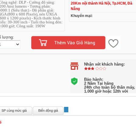
Công nghệ: DLP - Cường độ sáng:
20Km nội thành Hà Nội, Tp.HCM, Đà
200 Ansi lumens - Tương phản:
Nẵng
000:1 (Siêu thực) - Độ phân giải:
GA (800 x 600 Pixels), nén UXGA
Khuyến mại:
600 x 1200 pixels) - Kích thước hình
iếu: 39-300 inch - Tuổi thọ bóng đèn:
.000 giờ; Công suất: 190W
ố lượng:
Nhận xét khách hàng:
Bảo hành:
2 Năm Tại hãng
24th cho toàn bộ thân máy,
1.000 giờ hoặc 12th với
SP cùng mức giá
Biến động giá
6