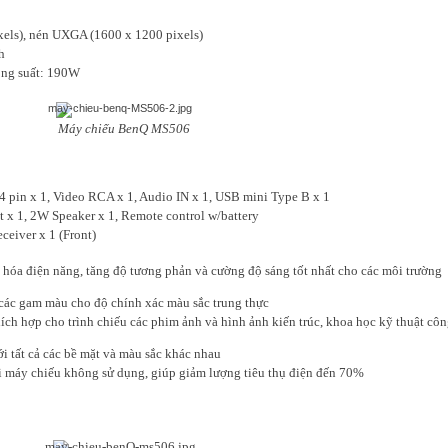
els), nén UXGA (1600 x 1200 pixels)
h
ông suất: 190W
Máy chiếu BenQ MS506
 4 pin x 1, Video RCA x 1, Audio IN x 1, USB mini Type B x 1
t x 1, 2W Speaker x 1, Remote control w/battery
ceiver x 1 (Front)
 hóa điện năng, tăng độ tương phản và cường độ sáng tốt nhất cho các môi trường
 các gam màu cho độ chính xác màu sắc trung thực
ích hợp cho trình chiếu các phim ảnh và hình ảnh kiến trúc, khoa học kỹ thuật cô
i tất cả các bề mặt và màu sắc khác nhau
i máy chiếu không sử dụng, giúp giảm lượng tiêu thụ điện đến 70%