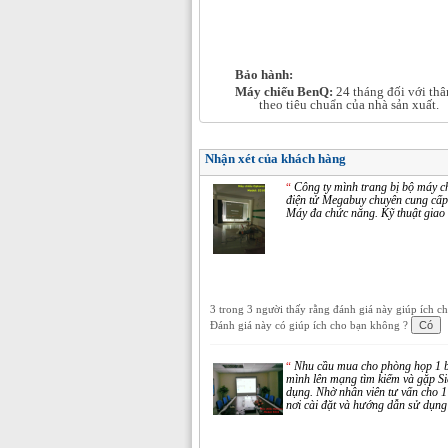
Bảo hành:
Máy chiếu BenQ:
24 tháng đối với thâ
theo tiêu chuẩn của nhà sản xuất.
Nhận xét của khách hàng
Công ty mình trang bị bộ máy ch
“
điện tử Megabuy chuyên cung cấp
Máy đa chức năng. Kỹ thuật giao 
3 trong 3 người thấy rằng đánh giá này giúp ích c
Đánh giá này có giúp ích cho bạn không ?
Nhu cầu mua cho phòng họp 1 bộ
“
mình lên mạng tìm kiếm và gặp Si
dụng. Nhờ nhân viên tư vấn cho 
nơi cài đặt và hướng dẫn sử dụng