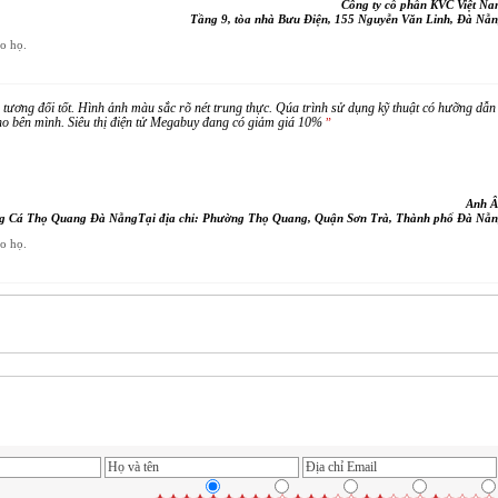
Công ty cổ phần KVC Việt N
Tầng 9, tòa nhà Bưu Điện, 155 Nguyễn Văn Linh, Đà Nẵ
ho họ.
tương đối tốt. Hình ảnh màu sắc rõ nét trung thực. Qúa trình sử dụng kỹ thuật có hưỡng dẫn
ho bên mình. Siêu thị điện tử Megabuy đang có giảm giá 10%
”
Anh Â
g Cá Thọ Quang Đà NẵngTại địa chỉ: Phường Thọ Quang, Quận Sơn Trà, Thành phố Đà Nẵ
ho họ.