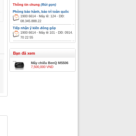
Thông tin chung
(Rút gọn)
Phòng bảo hành, bảo trì toàn quốc
1900 6614 - Máy lẻ: 124 - DĐ:
08.345.888.22
Tiếp nhận ý kiến đóng góp
1900 6614 - Máy lẻ 101 - DĐ: 0914.
70 22 55
Bạn đã xem
Máy chiếu BenQ MS506
7,500,000 VND