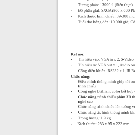
-
Tương phản: 13000:1 (Siêu thực)
-
Độ phân giải: SXGA (800 x 600 Pix
-
Kích thước hình chiếu: 39-300 inc
-
Tuổi thọ bóng đèn: 10.000 giờ; C
Kết nối:
-
Tín hiệu vào: VGA in x 2, S-Video
-
Tín hiệu ra: VGA out x 1, Audio ou
-
Cổng điều khiển: RS232 x 1, IR Re
Chức năng:
-
Điều chỉnh thông minh giúp tối ưu
trình chiếu
-
Công nghệ Brilliant color kết hợp
-
Chức năng trình chiếu phim 3D
th
nghệ cao
-
Chức năng trình chiếu lên tường vớ
-
Chức năng tắt hình thông minh kh
-
Trọng lượng: 1.9 kg
Kích thước: 283 x 95 x 222 mm
-