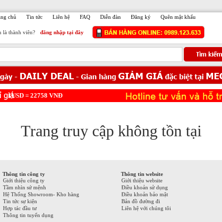
ang chủ
Tin tức
Liên hệ
FAQ
Diễn đàn
Đăng ký
Quên mật khẩu
 là thành viên?
đăng nhập tại đây
USD =
22758
VNĐ
Trang truy cập không tồn tại
Thông tin công ty
Thông tin website
Giới thiệu công ty
Giới thiệu website
Tầm nhìn sứ mệnh
Điều khoản sử dụng
Hệ Thống Showroom- Kho hàng
Điều khoản bảo mật
Tin tức sự kiện
Bản đồ đường đi
Hợp tác đầu tư
Liên hệ với chúng tôi
Thông tin tuyển dụng