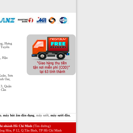
òng, Hưng
, Tuyên
h, Hậu
Xuân, Sơn
nh Oai,
 3, Quận
n Cần
p
,
máy hút ẩm dân dụng
, máy sưởi,
máy sưởi dầu
,
hi nhánh Hồ Chí Minh
(Tìm đường)
ộng Hòa, P 12, Q.Tân Bình, TP Hồ Chí Minh