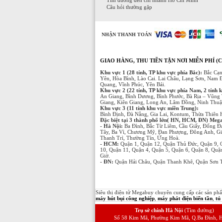
Câu hỏi thường gặp
NHẬN THANH TOÁN
GIAO HÀNG, THU TIỀN TẬN NƠI MIỄN PHÍ (C
Khu vực 1 (28 tỉnh, TP khu vực phía Bắc):
Bắc Cạn
Yên, Hòa Bình, Lào Cai. Lai Châu, Lạng Sơn, Nam 
Quang, Vĩnh Phúc, Yên Bái.
Khu vực 2 (22 tỉnh, TP khu vực phía Nam, 2 tỉnh 
An Giang, Bình Dương, Bình Phước, Bà Rịa – Vũng 
Giang, Kiên Giang, Long An, Lâm Đồng, Ninh Thuận
Khu vực 3 (11 tỉnh khu vực miền Trung):
Bình Định, Đà Nẵng, Gia Lai, Kontum, Thừa Thiên
Đặc biệt tại 3 thành phố lớn( HN, HCM, ĐN) Megabu
- Hà Nội:
Ba Đình, Bắc Từ Liêm, Cầu Giấy, Đống Đ
Tây, Ba Vì, Chương Mỹ, Đan Phượng, Đông Anh, Gi
Thanh Trì, Thường Tín, Ứng Hoà.
- HCM:
Quận 1, Quận 12, Quận Thủ Đức, Quận 9, 
10, Quận 11, Quận 4, Quận 5, Quận 6, Quận 8, Qu
Giờ.
- ĐN:
Quận Hải Châu, Quận Thanh Khê, Quận Sơn T
Siêu thị điện tử Megabuy chuyên cung cấp các sản p
máy hút bụi công nghiệp
,
máy phát điện biến tần
,
tủ
Trụ sở chính Hà Nội
(Tìm đường)
Số 58 Kim Mã, Phường Kim Mã, Q.Ba Đình, H