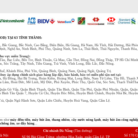
OD) TẠI 63 TỈNH THÀNH:
, Bắc Giang, Bắc Ninh, Cao Bằng, Điện Biện, Hà Giang, Hà Nam, Hà Tĩnh, Hải Dương, Hải Ph
Định, Nghệ An, Ninh Bình, Phú Thọ, Quảng Ninh, Sơn La, Thái Bình, Thái Nguyên, Thanh Hóa
khu vực miền Trung):
Tàu, Bạc Liêu, Bến Tre, Bình Thuận, Cà Mau, Cần Thơ, Đồng Nai, Đồng Tháp, TP Hồ Chí Min
, Sóc Trăng, Tây Ninh, Tiền Giang, Trà Vinh, Vĩnh Long, Đắc Lắc, Đắc Nông.
 Huế, Khánh Hòa, Phú Yên, Quảng Bình, Quảng Nam, Quảng Ngãi, Quảng Trị.
y áp dụng chính sách giao hàng lắp đặt, bảo hành, bảo trì miễn phí tận nơi tại:
a, Hà Đông, Hai Bà Trưng, Hoàn Kiếm, Hoàng Mai, Long Biên, Nam Từ Liêm, Tây Hồ, Thanh 
a Lâm, Hoài Đức, Mê Linh, Mỹ Đức, Phú Xuyên, Phúc Thọ, Quốc Oai, Sóc Sơn, Thạch ThấtTha
Quận Gò Vấp, Quận Bình Thạnh, Quận Tân Bình, Quận Tân Phú, Quận Phú Nhuận, Quận, Quận
ận Bình Tân Quận 7, Huyện Củ Chi, Huyện Hóc Môn, Huyện Bình Chánh, Huyện Nhà Bè, Huyệ
rà, Quận Ngũ Hành Sơn, Quận Liên Chiểu, Huyện Hoà Vang, Quận Cẩm Lệ.
hẩm như
máy đếm tiền
,
máy hút ẩm
,
thang nhôm
,
cây nước nóng lạnh
,
máy hút ẩm công nghiệ
 chống ẩm
,
xe đẩy hàng
...
Chi nhánh Đà Nẵng
(Tìm đường)
C
à Nội
Số 170 C
Số 96 Bùi Công Trừng, phường Hòa Xuân, quận Cẩm Lệ, TP.