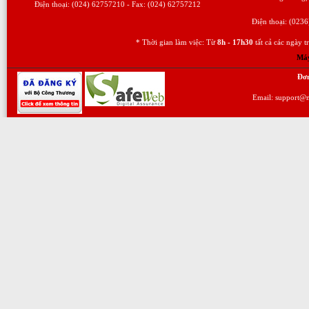
Điện thoại: (024) 62757210 - Fax: (024) 62757212
Điện thoại: (023
* Thời gian làm việc: Từ
8h - 17h30
tất cả các ngày 
Máy
Đơn
Email: support