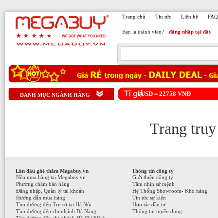
Trang chủ
Tin tức
Liên hệ
FAQ
Bạn là thành viên?
đăng nhập tại đây
1USD =
22758
VNĐ
DANH MỤC NGÀNH HÀNG
Trang truy
Lần đầu ghé thăm Megabuy.vn
Thông tin công ty
Nên mua hàng tại Megabuy.vn
Giới thiệu công ty
Phương châm bán hàng
Tầm nhìn sứ mệnh
Đăng nhập, Quản lý tài khoản
Hệ Thống Showroom- Kho hàng
Hướng dẫn mua hàng
Tin tức sự kiện
Tìm đường đến Trụ sở tại Hà Nội
Hợp tác đầu tư
Tìm đường đến chi nhánh Đà Nẵng
Thông tin tuyển dụng
Tìm đường đến chi nhánh Hồ Chí Minh