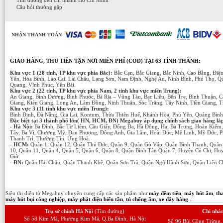
Câu hỏi thường gặp
NHẬN THANH TOÁN
GIAO HÀNG, THU TIỀN TẬN NƠI MIỄN PHÍ (COD) TẠI 63 TỈNH THÀNH:
Khu vực 1 (28 tỉnh, TP khu vực phía Bắc):
Bắc Cạn, Bắc Giang, Bắc Ninh, Cao Bằng, Điệ
Yên, Hòa Bình, Lào Cai. Lai Châu, Lạng Sơn, Nam Định, Nghệ An, Ninh Bình, Phú Thọ, Q
Quang, Vĩnh Phúc, Yên Bái.
Khu vực 2 (22 tỉnh, TP khu vực phía Nam, 2 tỉnh khu vực miền Trung):
An Giang, Bình Dương, Bình Phước, Bà Rịa – Vũng Tàu, Bạc Liêu, Bến Tre, Bình Thuận,
Giang, Kiên Giang, Long An, Lâm Đồng, Ninh Thuận, Sóc Trăng, Tây Ninh, Tiền Giang, T
Khu vực 3 (11 tỉnh khu vực miền Trung):
Bình Định, Đà Nẵng, Gia Lai, Kontum, Thừa Thiên Huế, Khánh Hòa, Phú Yên, Quảng Bìn
Đặc biệt tại 3 thành phố lớn( HN, HCM, ĐN) Megabuy áp dụng chính sách giao hàng lắp đ
- Hà Nội:
Ba Đình, Bắc Từ Liêm, Cầu Giấy, Đống Đa, Hà Đông, Hai Bà Trưng, Hoàn Kiếm
Tây, Ba Vì, Chương Mỹ, Đan Phượng, Đông Anh, Gia Lâm, Hoài Đức, Mê Linh, Mỹ Đức, P
Thanh Trì, Thường Tín, Ứng Hoà.
- HCM:
Quận 1, Quận 12, Quận Thủ Đức, Quận 9, Quận Gò Vấp, Quận Bình Thạnh, Quận 
10, Quận 11, Quận 4, Quận 5, Quận 6, Quận 8, Quận Bình Tân Quận 7, Huyện Củ Chi, H
Giờ.
- ĐN:
Quận Hải Châu, Quận Thanh Khê, Quận Sơn Trà, Quận Ngũ Hành Sơn, Quận Liên C
Siêu thị điện tử Megabuy chuyên cung cấp các sản phẩm như
máy đếm tiền
,
máy hút ẩm
,
th
máy hút bụi công nghiệp
,
máy phát điện biến tần
,
tủ chống ẩm
,
xe đẩy hàng
...
Trụ sở chính Hà Nội
(Tìm đường)
Chi nhá
Số 58 Kim Mã, Phường Kim Mã, Q.Ba Đình, Hà Nội
Số 96 Bùi Công Trừng,