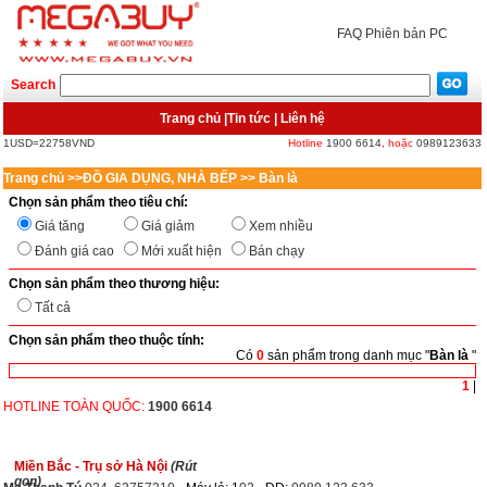
FAQ
Phiên bản PC
Search
Trang chủ
|
Tin tức
|
Liên hệ
1USD=22758VND
Hotline
1900 6614
, hoặc
0989123633
Trang chủ
>>
ĐỒ GIA DỤNG, NHÀ BẾP
>>
Bàn là
Chọn sản phẩm theo tiêu chí:
Giá tăng
Giá giảm
Xem nhiều
Đánh giá cao
Mới xuất hiện
Bán chạy
Chọn sản phẩm theo thương hiệu:
Tất cả
Chọn sản phẩm theo thuộc tính:
Có
0
sản phẩm trong danh mục "
Bàn là
"
<
>
1
|
HOTLINE TOÀN QUỐC:
1900 6614
Miền Bắc - Trụ sở Hà Nội
(Rút
gọn)