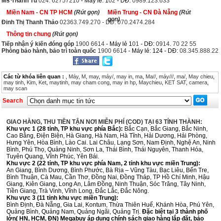
Ms Thanh Tú
024. 62757210
- Máy lẻ: 1
02
- DĐ:
0989.123.633
Miền Nam - CN TP HCM
(Rút gọn)
Miền Trung - CN Đà Nẵng
(Rút
gọn)
Đinh Thị Thanh Thảo
02363.749.270 - DĐ: 070.2474.284
Thông tin chung
(Rút gọn)
Tiếp nhận ý kiến đóng góp
1900 6614
- Máy lẻ 1
01
- DĐ:
0914. 70 22 55
Phòng bảo hành, bảo trì toàn quốc
1900 6614
- Máy lẻ: 124 - DĐ:
08.345.888.22
Các từ khóa liên quan :
,
Máy
,
M
,
may
,
máy/
,
may in
,
ma
,
Ma//
,
máy///
,
ma/
,
May chieu
,
may tinh
,
Kim
,
Ket
,
maytinh
,
may cham cong
,
may in hp
,
Maychieu
,
KET SAT
,
camera
,
may scan
Search
GIAO HÀNG, THU TIỀN TẬN NƠI MIỄN PHÍ (COD) TẠI 63 TỈNH THÀNH:
Khu vực 1 (28 tỉnh, TP khu vực phía Bắc):
Bắc Cạn, Bắc Giang, Bắc Ninh,
Cao Bằng, Điện Biện, Hà Giang, Hà Nam, Hà Tĩnh, Hải Dương, Hải Phòng,
Hưng Yên, Hòa Bình, Lào Cai. Lai Châu, Lạng Sơn, Nam Định, Nghệ An, Ninh
Bình, Phú Thọ, Quảng Ninh, Sơn La, Thái Bình, Thái Nguyên, Thanh Hóa,
Tuyên Quang, Vĩnh Phúc, Yên Bái.
Khu vực 2 (22 tỉnh, TP khu vực phía Nam, 2 tỉnh khu vực miền Trung):
An Giang, Bình Dương, Bình Phước, Bà Rịa – Vũng Tàu, Bạc Liêu, Bến Tre,
Bình Thuận, Cà Mau, Cần Thơ, Đồng Nai, Đồng Tháp, TP Hồ Chí Minh, Hậu
Giang, Kiên Giang, Long An, Lâm Đồng, Ninh Thuận, Sóc Trăng, Tây Ninh,
Tiền Giang, Trà Vinh, Vĩnh Long, Đắc Lắc, Đắc Nông.
Khu vực 3 (11 tỉnh khu vực miền Trung):
Bình Định, Đà Nẵng, Gia Lai, Kontum, Thừa Thiên Huế, Khánh Hòa, Phú Yên,
Quảng Bình, Quảng Nam, Quảng Ngãi, Quảng Trị.
Đặc biệt tại 3 thành phố
lớn( HN, HCM, ĐN) Megabuy áp dụng chính sách giao hàng lắp đặt, bảo