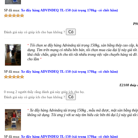
SP đã mua:
Xe đẩy hàng ADVINDEQ TL-150 (tải trọng 170kg- có chốt hãm)
P9
Đánh giá này có giúp ích cho bạn không ?
Tôi chọn xe đẩy hàng Advindeq tải trọng 150kg, sàn bằng thép cao cấp, ki
“
dụng. Tìm trên mạng có nhiều bên bán, tôi chọn mua của đại lý này giá tốt 
khá chắc chắn, giúp ích cho tôi rất nhiều trong việc vận chuyển hàng và đồ
cho lắm
”
SP đã mua:
Xe đẩy hàng ADVINDEQ TL-150 (tải trọng 170kg- có chốt hãm)
E2108 tháp 
0 trong 2 người thấy rằng đánh giá này giúp ích cho họ.
Đánh giá này có giúp ích cho bạn không ?
Xe đẩy hàng Advindeq tải trọng 150kg , mẫu mã được, mặt sàn bằng thép 
“
không sử dụng. Tôi ưng ý với xe này tìm hiểu các bên thì đại Lý này giá tố
SP đã mua:
Xe đẩy hàng ADVINDEQ TL-150 (tải trọng 170kg- có chốt hãm)