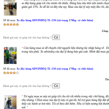
xe đẩy hàng giúp ích cho mình rất nhiều. Hàng hóa nhẹ thôi nên mình chọn 
giảm giá 15%. Xe dễ lái và đẩy nhẹ tay. Mua của đại lý này mấy lần rồi, dịc
SP đã mua:
Xe đẩy hàng ADVINDEQ TL-150 (tải trọng 170kg- có chốt hãm)
Công 
Đánh giá này có giúp ích cho bạn không ?
Cửa hàng mua xe để chuyên chở nguyên liệu nhưng lúc nhập hàng về . Do 
“
trọng vừa phải. Xe advindeq của đại lý đang bán giá sale. Mình đặt mua g
SP đã mua:
Xe đẩy hàng ADVINDEQ TL-150 (tải trọng 170kg- có chốt hãm)
Tòa
Đánh giá này có giúp ích cho bạn không ?
Từ ngày mua xe này nó giúp ích cho tôi rất nhiều trong việc chở hàng, đồ
“
nhẹ nhàng. CHọn mua của đại lý này có giá tốt, hỗ trợ giao hàng lắp đặt t
thấy các bánh xe hơi nhỏ. Tôi sẽ theo dõi thêm. Nếu có hiện tượng bất thườ
nơi.
”