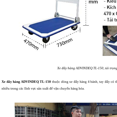
Xe đẩy hàng ADVINDEQ TL-150, tả
i trọn
Xe đẩy hàng ADVINDEQ TL-150
thuộc dòng xe đẩy hàng 4 bánh, tay đẩy có t
nhiều trong các lĩnh vực sản xuất để vận chuyển hàng hóa.