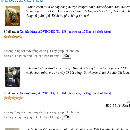
Nhận xét của khách hàng
Mình chọn mua xe đẩy hàng để vận chuyển hàng hóa dễ dàng hơn, tiết ki
“
hãng này sản xuất tại Đài Loan tải trọng 150kg, xe chắc chắn, dễ lái, đặc 
đang có giảm giá. Kỹ thuật giao hàng tận nơi.
”
SP đã mua:
Xe đẩy hàng ADVINDEQ TL-150 (tải trọng 170kg- có chốt hãm)
8 trong 8 người thấy rằng đánh giá này giúp ích cho họ.
Đánh giá này có giúp ích cho bạn không ?
Xe mình chọn sàn thép cao cấp. Kiểu đẩy bằng tay có thể gấp gọn được
“
nhiều loại, mình mua xe này để bớt công vận chuyển đi lại. Xe của đài loa
SP đã mua:
Xe đẩy hàng ADVINDEQ TL-150 (tải trọng 170kg- có chốt hãm)
C
B30 TT 18, Khu 
2 trong 2 người thấy rằng đánh giá này giúp ích cho họ.
Đánh giá này có giúp ích cho bạn không ?
Cửa hàng thời trang của mình ở trên tầng cao. Đôi khi vận chuyển hàng 
“