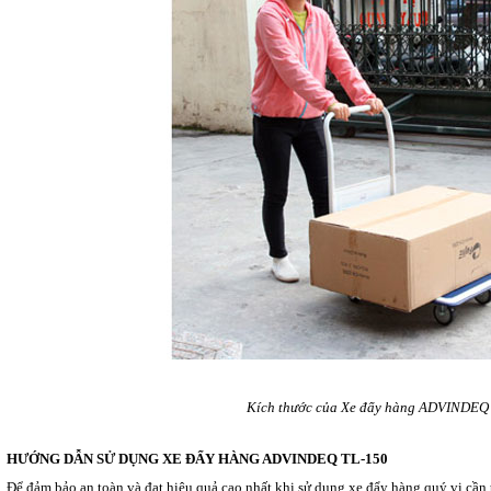
Kích thước của Xe đẩy hàng ADVINDEQ
HƯỚNG DẪN SỬ DỤNG XE ĐẨY HÀNG ADVINDEQ TL-150
Để đảm bảo an toàn và đạt hiệu quả cao nhất khi sử dụng xe đẩy hàng quý vị cần 