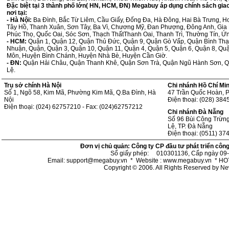
Đặc biệt tại 3 thành phố lớn( HN, HCM, ĐN) Megabuy áp dụng chính sách giao h
nơi tại:
- Hà Nội:
Ba Đình, Bắc Từ Liêm, Cầu Giấy, Đống Đa, Hà Đông, Hai Bà Trưng, H
Tây Hồ, Thanh Xuân, Sơn Tây, Ba Vì, Chương Mỹ, Đan Phượng, Đông Anh, Gia 
Phúc Thọ, Quốc Oai, Sóc Sơn, Thạch ThấtThanh Oai, Thanh Trì, Thường Tín, Ứ
- HCM:
Quận 1, Quận 12, Quận Thủ Đức, Quận 9, Quận Gò Vấp, Quận Bình Thạ
Nhuận, Quận, Quận 3, Quận 10, Quận 11, Quận 4, Quận 5, Quận 6, Quận 8, Qu
Môn, Huyện Bình Chánh, Huyện Nhà Bè, Huyện Cần Giờ.
- ĐN:
Quận Hải Châu, Quận Thanh Khê, Quận Sơn Trà, Quận Ngũ Hành Sơn, Q
Lệ.
Trụ sở chính Hà Nội
Chi nhánh Hồ Chí Mi
Số 1, Ngõ 58, Kim Mã, Phường Kim Mã, Q.Ba Đình, Hà
47 Trần Quốc Hoàn, 
Nội
Điện thoại: (028) 38
Điện thoại: (024) 62757210 - Fax: (024)62757212
Chi nhánh Đà Nẵng
Số 96 Bùi Công Trừn
Lệ, TP. Đà Nẵng
Điện thoại: (0511) 37
Đơn vị chủ quản: Công ty CP đầu tư phát triển côn
Số giấy phép: 010301136, Cấp ngày 09-
Email: support@megabuy.vn * Website : www.megabuy.vn * 
Copyright © 2006. All Rights Reserved by N