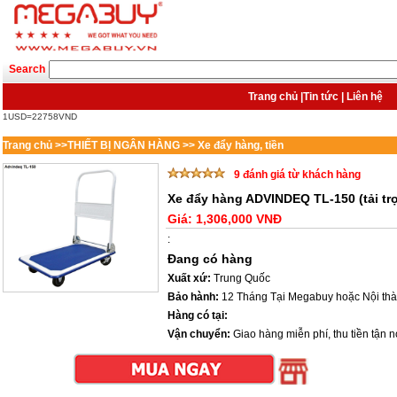
Search
Trang chủ
|
Tin tức
|
Liên hệ
1USD=22758VND
Trang chủ
>>
THIẾT BỊ NGÂN HÀNG
>>
Xe đẩy hàng, tiền
9 đánh giá từ khách hàng
Xe đẩy hàng ADVINDEQ TL-150 (tải tr
Giá:
1,306,000 VNĐ
:
Đang có hàng
Xuất xứ:
Trung Quốc
Bảo hành:
12 Tháng Tại Megabuy hoặc Nội th
Hàng có tại:
Vận chuyển:
Giao hàng miễn phí, thu tiền tận nơ