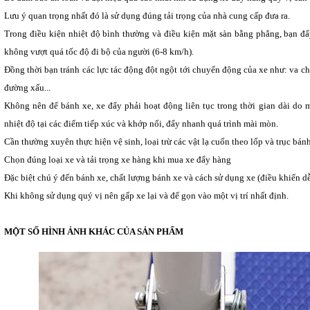
Lưu ý quan trọng nhất đó là sử dụng đúng tải trọng của nhà cung cấp đưa ra.
Trong điều kiện nhiệt độ bình thường và điều kiện mặt sàn bằng phẳng, bạn đẩy
không vượt quá tốc độ đi bộ của người (6-8 km/h).
Đồng thời bạn tránh các lực tác động đột ngột tới chuyển động của xe như: va c
đường xấu...
Không nên để bánh xe, xe đẩy phải hoạt động liên tục trong thời gian dài do m
nhiệt độ tại các điểm tiếp xúc và khớp nối, đẩy nhanh quá trình mài mòn.
Cần thường xuyên thực hiện vệ sinh, loại trừ các vật lạ cuốn theo lốp và trục bán
Chọn đúng loại xe và tải trọng xe hàng khi mua xe đẩy hàng
Đặc biệt chú ý đến bánh xe, chất lượng bánh xe và cách sử dụng xe (điều khiển d
Khi không sử dụng quý vị nên gấp xe lại và để gọn vào một vị trí nhất định.
MỘT SỐ HÌNH ẢNH KHÁC CỦA SẢN PHẨM