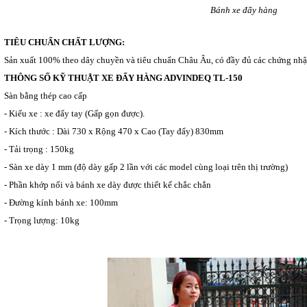
Bánh xe đẩy hàng
TIÊU CHUẨN CHẤT LƯỢNG:
Sản xuất 100% theo dây chuyền và tiêu chuẩn Châu Âu, có đầy đủ các chứng nhận
THÔNG SỐ KỸ THUẬT XE ĐẨY HÀNG ADVINDEQ TL-150
Sàn bằng thép cao cấp
- Kiểu xe : xe đẩy tay (Gấp gọn được).
- Kích thước : Dài 730 x Rộng 470 x Cao (Tay đẩy) 830mm
- Tải trọng : 150kg
- Sàn xe dày 1 mm (độ dày gấp 2 lần với các model cùng loại trên thị trường)
- Phần khớp nối và bánh xe dày được thiết kế chắc chắn
- Đường kính bánh xe: 100mm
- Trọng lượng: 10kg