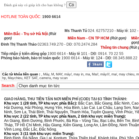
Đánh giá này có giúp ích cho bạn không ?
HOTLINE TOÀN QUỐC:
1900 6614
Ms Thanh Tú
024. 62757210
- Máy lẻ: 1
02
Miền Bắc - Trụ sở Hà Nội
(Rút
gọn)
Miền Nam - CN TP HCM
(Rút gọn)
Miề
gọn)
Đinh Thị Thanh Thảo
02363.749.270 - DĐ: 070.2474.284
Thông tin chung
(Rút 
Tiếp nhận ý kiến đóng góp
1900 6614
- Máy lẻ 1
01
- DĐ:
0914. 70 22 55
Phòng bảo hành, bảo trì toàn quốc
1900 6614
- Máy lẻ: 124 - DĐ:
08.345.888.22
Các từ khóa liên quan :
,
Máy
,
M
,
MAY
,
máy/
,
may in
,
ma
,
Ma//
,
máy///
,
ma/
,
may chieu
,
m
hp
,
Maychieu
,
KET SAT
,
camera
,
may scan
Search
GIAO HÀNG, THU TIỀN TẬN NƠI MIỄN PHÍ (COD) TẠI 63 TỈNH THÀNH:
Khu vực 1 (28 tỉnh, TP khu vực phía Bắc):
Bắc Cạn, Bắc Giang, Bắc Ninh, Cao
Hải Dương, Hải Phòng, Hưng Yên, Hòa Bình, Lào Cai. Lai Châu, Lạng Sơn, Na
Ninh, Sơn La, Thái Bình, Thái Nguyên, Thanh Hóa, Tuyên Quang, Vĩnh Phúc, Yê
Khu vực 2 (22 tỉnh, TP khu vực phía Nam, 2 tỉnh khu vực miền Trung):
An Giang, Bình Dương, Bình Phước, Bà Rịa – Vũng Tàu, Bạc Liêu, Bến Tre, Bì
Tháp, TP Hồ Chí Minh, Hậu Giang, Kiên Giang, Long An, Lâm Đồng, Ninh Thuận, 
Vĩnh Long, Đắc Lắc, Đắc Nông.
Khu vực 3 (11 tỉnh khu vực miền Trung):
Bình Định, Đà Nẵng, Gia Lai, Kontum, Thừa Thiên Huế, Khánh Hòa, Phú Yên, 