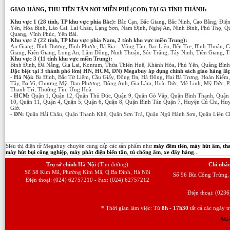
GIAO HÀNG, THU TIỀN TẬN NƠI MIỄN PHÍ (COD) TẠI 63 TỈNH THÀNH:
Khu vực 1 (28 tỉnh, TP khu vực phía Bắc):
Bắc Cạn, Bắc Giang, Bắc Ninh, Cao Bằng, Điệ
Yên, Hòa Bình, Lào Cai. Lai Châu, Lạng Sơn, Nam Định, Nghệ An, Ninh Bình, Phú Thọ, Q
Quang, Vĩnh Phúc, Yên Bái.
Khu vực 2 (22 tỉnh, TP khu vực phía Nam, 2 tỉnh khu vực miền Trung):
An Giang, Bình Dương, Bình Phước, Bà Rịa – Vũng Tàu, Bạc Liêu, Bến Tre, Bình Thuận,
Giang, Kiên Giang, Long An, Lâm Đồng, Ninh Thuận, Sóc Trăng, Tây Ninh, Tiền Giang, T
Khu vực 3 (11 tỉnh khu vực miền Trung):
Bình Định, Đà Nẵng, Gia Lai, Kontum, Thừa Thiên Huế, Khánh Hòa, Phú Yên, Quảng Bìn
Đặc biệt tại 3 thành phố lớn( HN, HCM, ĐN) Megabuy áp dụng chính sách giao hàng lắp đ
- Hà Nội:
Ba Đình, Bắc Từ Liêm, Cầu Giấy, Đống Đa, Hà Đông, Hai Bà Trưng, Hoàn Kiếm
Tây, Ba Vì, Chương Mỹ, Đan Phượng, Đông Anh, Gia Lâm, Hoài Đức, Mê Linh, Mỹ Đức, P
Thanh Trì, Thường Tín, Ứng Hoà.
- HCM:
Quận 1, Quận 12, Quận Thủ Đức, Quận 9, Quận Gò Vấp, Quận Bình Thạnh, Quận 
10, Quận 11, Quận 4, Quận 5, Quận 6, Quận 8, Quận Bình Tân Quận 7, Huyện Củ Chi, H
Giờ.
- ĐN:
Quận Hải Châu, Quận Thanh Khê, Quận Sơn Trà, Quận Ngũ Hành Sơn, Quận Liên C
Siêu thị điện tử Megabuy chuyên cung cấp các sản phẩm như
máy đếm tiền
,
máy hút ẩm
,
th
máy hút bụi công nghiệp
,
máy phát điện biến tần
,
tủ chống ẩm
,
xe đẩy hàng
...
Trụ sở chính Hà Nội
(Tìm đường)
Chi nhá
Số 58 Kim Mã, Phường Kim Mã, Q.Ba Đình, Hà Nội
Số 96 Bùi Công Trừng,
Điện thoại: (024) 62757210 - Fax: (024) 62757212
Điện thoại: (023
* Thời gian làm việc: Từ
8h - 17h30
tất cả các ngày 
Máy