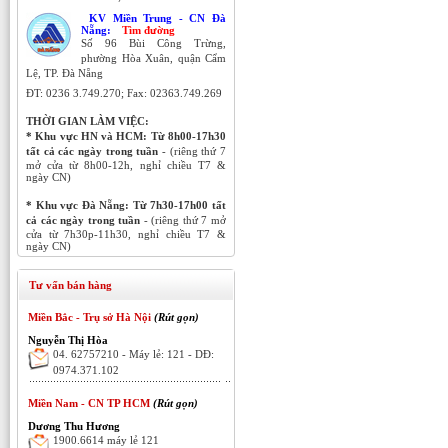
KV Miền Trung - CN Đà
Nẵng:
Tìm đường
Số 96 Bùi Công Trừng,
phường Hòa Xuân, quận Cẩm
Lệ, TP. Đà Nẵng
ĐT:
0236 3.749.270;
Fax: 02363.749.269
THỜI GIAN LÀM VIỆC:
* Khu vực HN và HCM:
Từ 8h00-17h30
tất cả các ngày trong tuần
- (riêng thứ 7
mở cửa từ 8h00-12h, nghỉ chiều T7 &
ngày CN)
* Khu vực Đà Nẵng:
Từ 7h30-17h00 tất
cả các ngày trong tuần
- (riêng thứ 7 mở
cửa từ 7h30p-11h30, nghỉ chiều T7 &
ngày CN)
Tư vấn bán hàng
Miền Bắc - Trụ sở Hà Nội
(Rút gọn)
Nguyễn Thị Hòa
04. 62757210 - Máy lẻ: 121 - DĐ:
0974.371.102
Miền Nam - CN TP HCM
(Rút gọn)
Dương Thu Hương
1900.6614 máy lẻ 121