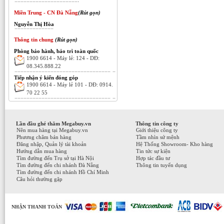
Miền Trung - CN Đà Nẵng
(Rút gọn)
Nguyễn Thị Hòa
Thông tin chung
(Rút gọn)
Phòng bảo hành, bảo trì toàn quốc
1900 6614 - Máy lẻ: 124 - DĐ:
08.345.888.22
Tiếp nhận ý kiến đóng góp
1900 6614 - Máy lẻ 101 - DĐ: 0914.
70 22 55
Lần đầu ghé thăm Megabuy.vn
Thông tin công ty
Nên mua hàng tại Megabuy.vn
Giới thiệu công ty
Phương châm bán hàng
Tầm nhìn sứ mệnh
Đăng nhập, Quản lý tài khoản
Hệ Thống Showroom- Kho hàng
Hướng dẫn mua hàng
Tin tức sự kiện
Tìm đường đến Trụ sở tại Hà Nội
Hợp tác đầu tư
Tìm đường đến chi nhánh Đà Nẵng
Thông tin tuyển dụng
Tìm đường đến chi nhánh Hồ Chí Minh
Câu hỏi thường gặp
NHẬN THANH TOÁN