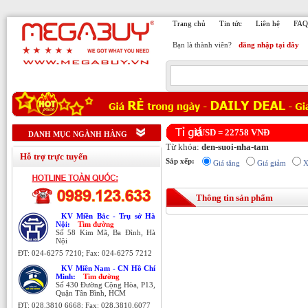
Trang chủ
Tin tức
Liên hệ
FAQ
Bạn là thành viên?
đăng nhập tại đây
1USD =
22758
VNĐ
DANH MỤC NGÀNH HÀNG
Từ khóa:
den-suoi-nha-tam
Hỗ trợ trực tuyến
Sắp xếp:
Giá tăng
Giá giảm
X
Thông tin sản phẩm
KV Miền Bắc - Trụ sở Hà
Nội:
Tìm đường
Số 58 Kim Mã, Ba Đình, Hà
Nội
ĐT: 024-6275 7210; Fax: 024-6275 7212
KV Miền Nam - CN Hồ Chí
Minh:
Tìm đường
Số 430 Đường Cộng Hòa, P13,
Quận Tân Bình, HCM
ĐT:
028.3810 6668; Fax:
028.3810.6077