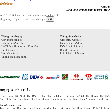
Anh Ph
Đình làng, phú đô nam từ liêm- Hà N
trong 2 người thấy rằng đánh giá này giúp ích cho họ.
nh giá này có giúp ích cho bạn không ?
Thông tin công ty
Thông tin website
Giới thiệu công ty
Giới thiệu website
Tầm nhìn sứ mệnh
Điều khoản sử dụng
Hệ Thống Showroom- Kho hàng
Điều khoản bảo mật
Tin tức sự kiện
Bản đồ đường đi
Hợp tác đầu tư
Liên hệ với chúng tôi
Thông tin tuyển dụng
OD) TẠI 63 TỈNH THÀNH:
, Bắc Giang, Bắc Ninh, Cao Bằng, Điện Biện, Hà Giang, Hà Nam, Hà Tĩnh, Hải Dương, Hải Ph
Định, Nghệ An, Ninh Bình, Phú Thọ, Quảng Ninh, Sơn La, Thái Bình, Thái Nguyên, Thanh Hóa
khu vực miền Trung):
Tàu, Bạc Liêu, Bến Tre, Bình Thuận, Cà Mau, Cần Thơ, Đồng Nai, Đồng Tháp, TP Hồ Chí Min