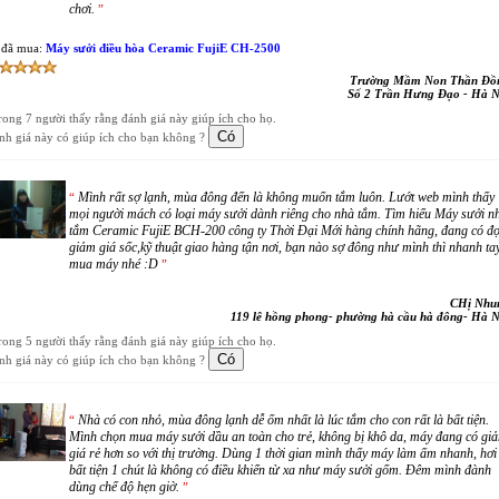
chơi.
”
 đã mua:
Máy sưởi điều hòa Ceramic FujiE CH-2500
Trường Mầm Non Thần Đồ
Số 2 Trần Hưng Đạo - Hà N
trong 7 người thấy rằng đánh giá này giúp ích cho họ.
nh giá này có giúp ích cho bạn không ?
Mình rất sợ lạnh, mùa đông đến là không muốn tắm luôn. Lướt web mình thấy
“
mọi người mách có loại máy sưởi dành riêng cho nhà tắm. Tìm hiểu Máy sưởi n
tắm Ceramic FujiE BCH-200 công ty Thời Đại Mới hàng chính hãng, đang có đợ
giảm giá sốc,kỹ thuật giao hàng tận nơi, bạn nào sợ đông như mình thì nhanh ta
mua máy nhé :D
”
CHị Nhu
119 lê hồng phong- phường hà cầu hà đông- Hà N
trong 5 người thấy rằng đánh giá này giúp ích cho họ.
nh giá này có giúp ích cho bạn không ?
Nhà có con nhỏ, mùa đông lạnh dễ ốm nhất là lúc tắm cho con rất là bất tiện.
“
Mình chọn mua máy sưởi dầu an toàn cho trẻ, không bị khô da, máy đang có gi
giá rẻ hơn so với thị trường. Dùng 1 thời gian mình thấy máy làm ấm nhanh, hơi
bất tiện 1 chút là không có điều khiển từ xa như máy sưởi gốm. Đêm mình đành
dùng chế độ hẹn giờ.
”