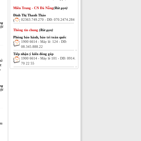
Miền Trung - CN Đà Nẵng
(Rút gọn)
Đinh Thị Thanh Thảo
02363.749.270 - DĐ: 070.2474.284
ng
ội
Thông tin chung
(Rút gọn)
Phòng bảo hành, bảo trì toàn quốc
1900 6614 - Máy lẻ: 124 - DĐ:
08.345.888.22
Tiếp nhận ý kiến đóng góp
1900 6614 - Máy lẻ 101 - DĐ: 0914.
hà
70 22 55
t
y
ng
ội
ảm