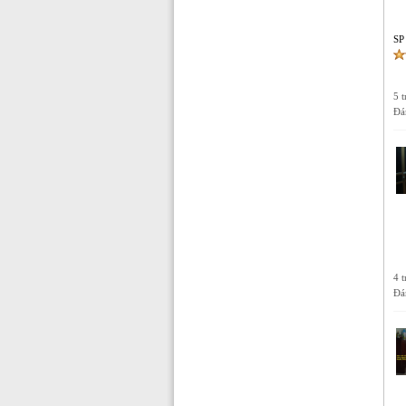
SP
5 
Đá
4 
Đá