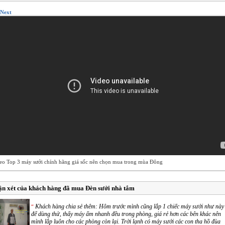
Next
eo Top 3 máy sưởi chính hãng giá sốc nên chọn mua trong mùa Đông
n xét của khách hàng đã mua Đèn sưởi nhà tắm
Khách hàng chia sẻ thêm: Hôm trước mình cũng lắp 1 chiếc máy sưởi như này
“
để dùng thử, thấy máy ấm nhanh đều trong phòng, giá rẻ hơn các bên khác nên
mình lắp luôn cho các phòng còn lại. Trời lạnh có máy sưởi các con tha hồ đùa