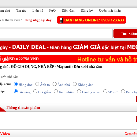
ang chủ
Tin tức
Liên hệ
FAQ
Diễn đàn
Đăng ký
Quên mật khẩu
 là thành viên?
đăng nhập tại đây
USD =
22758
VNĐ
g chủ
ĐỒ GIA DỤNG, NHÀ BẾP
Máy sưởi
Đèn sưởi nhà tắm
 sưởi nhà tắm
độ xem:
Hàng dọc
Ảnh to
Ảnh nhỏ
Không ảnh
xếp:
Giá tăng
Giá giảm
Xem nhiều
Đánh giá cao
SP mới
Bán ch
Thông tin sản phẩm
 Video
Xem tất