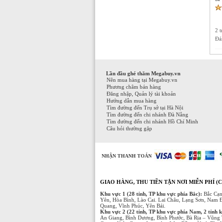
2 
Đá
Lần đầu ghé thăm Megabuy.vn
Nên mua hàng tại Megabuy.vn
Phương châm bán hàng
Đăng nhập, Quản lý tài khoản
Hướng dẫn mua hàng
Tìm đường đến Trụ sở tại Hà Nội
Tìm đường đến chi nhánh Đà Nẵng
Tìm đường đến chi nhánh Hồ Chí Minh
Câu hỏi thường gặp
NHẬN THANH TOÁN
GIAO HÀNG, THU TIỀN TẬN NƠI MIỄN PHÍ (C
Khu vực 1 (28 tỉnh, TP khu vực phía Bắc):
Bắc Cạn
Yên, Hòa Bình, Lào Cai. Lai Châu, Lạng Sơn, Nam 
Quang, Vĩnh Phúc, Yên Bái.
Khu vực 2 (22 tỉnh, TP khu vực phía Nam, 2 tỉnh 
An Giang, Bình Dương, Bình Phước, Bà Rịa – Vũng 