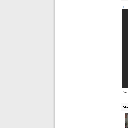
1
Vid
Nhậ