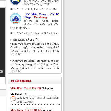
Số 430 Đường Cộng Hòa, P13,
Quận Tân Bình, HCM
ĐT:
028.3810 6668; Fax:
028.3810.6077
KV Miền Trung - CN Đà
Nẵng:
Tìm đường
Số 96 Bùi Công Trừng,
phường Hòa Xuân, quận Cẩm
Lệ, TP. Đà Nẵng
ĐT:
0236 3.749.270;
Fax: 02363.749.269
THỜI GIAN LÀM VIỆC:
* Khu vực HN và HCM:
Từ 8h00-17h30
tất cả các ngày trong tuần
- (riêng thứ 7
mở cửa từ 8h00-12h, nghỉ chiều T7 &
ngày CN)
* Khu vực Đà Nẵng:
Từ 7h30-17h00 tất
cả các ngày trong tuần
- (riêng thứ 7 mở
cửa từ 7h30p-11h30, nghỉ chiều T7 &
ngày CN)
Tư vấn bán hàng
Miền Bắc - Trụ sở Hà Nội
(Rút gọn)
Ms Thanh Tú
024. 62757210 - Máy lẻ: 102 - DĐ:
0989.123.633
Miền Nam - CN TP HCM
(Rút gọn)