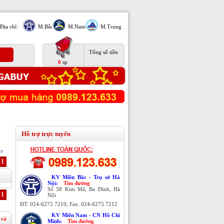
Địa chỉ:
M.Bắc
M.Nam
M.Trung
Tổng số tiền
0
sp
Hỗ trợ trực tuyến
ạy
1
KV Miền Bắc - Trụ sở Hà
Nội:
Tìm đường
Số 58 Kim Mã, Ba Đình, Hà
1
Nội
ĐT: 024-6275 7210; Fax: 024-6275 7212
KV Miền Nam - CN Hồ Chí
 cả
Minh:
Tìm đường