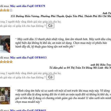
 đã mua:
Máy sưởi dầu FujiE OFR379
Anh Tì
155 Đường Hiền Vương, Phường Phú Thạnh, Quận Tân Phú, Thành Phố Hồ Chí Mi
trong 2 người thấy rằng đánh giá này giúp ích cho họ.
nh giá này có giúp ích cho bạn không ?
Máy sưởi dầu 13 thanh phát nhiệt rộng, làm ấm nhanh hơn. Máy sưởi dầu côn
“
nghệ hiện đại không bị khô da, an toàn sử dụng. Chọn mua máy có phiếu bảo
hành đầy đủ, kỹ thuật giao hàng tận nơi miễn phí
”
 đã mua:
Máy sưởi dầu FujiE OFR4413
anh Đỗ Hữu Trọ
Tổ dân phố so 04 Thị Trấn Tri Đông Mê Linh -Hà N
trong 2 người thấy rằng đánh giá này giúp ích cho họ.
nh giá này có giúp ích cho bạn không ?
Mình cũng tìm hiểu và so sanh với một số nơi trước khi mua máy này. Về dòng
“
máy sưởi dầu là dòng tương đối ổn vì tính an toàn tuyệt đối và không bị khô da, 
giá cả bên đại lý đang có chương trình giảm giá cho model 11 tấm sưởi nên mìn
chọn mua model này
”
 đã mua:
Máy sưởi dầu FujiE OFR4411