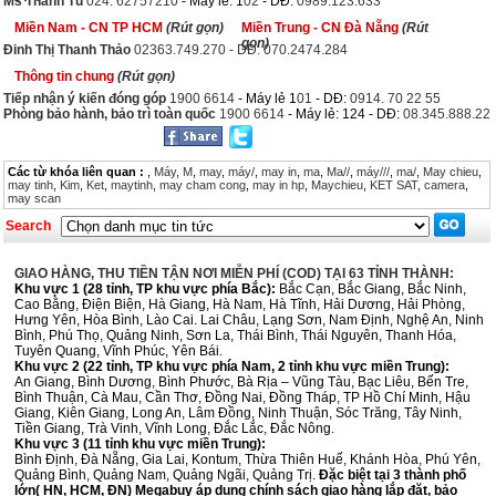
Ms Thanh Tú
024. 62757210
- Máy lẻ: 1
02
- DĐ:
0989.123.633
Miền Nam - CN TP HCM
(Rút gọn)
Miền Trung - CN Đà Nẵng
(Rút
gọn)
Đinh Thị Thanh Thảo
02363.749.270 - DĐ: 070.2474.284
Thông tin chung
(Rút gọn)
Tiếp nhận ý kiến đóng góp
1900 6614
- Máy lẻ 1
01
- DĐ:
0914. 70 22 55
Phòng bảo hành, bảo trì toàn quốc
1900 6614
- Máy lẻ: 124 - DĐ:
08.345.888.22
Các từ khóa liên quan :
,
Máy
,
M
,
may
,
máy/
,
may in
,
ma
,
Ma//
,
máy///
,
ma/
,
May chieu
,
may tinh
,
Kim
,
Ket
,
maytinh
,
may cham cong
,
may in hp
,
Maychieu
,
KET SAT
,
camera
,
may scan
Search
GIAO HÀNG, THU TIỀN TẬN NƠI MIỄN PHÍ (COD) TẠI 63 TỈNH THÀNH:
Khu vực 1 (28 tỉnh, TP khu vực phía Bắc):
Bắc Cạn, Bắc Giang, Bắc Ninh,
Cao Bằng, Điện Biện, Hà Giang, Hà Nam, Hà Tĩnh, Hải Dương, Hải Phòng,
Hưng Yên, Hòa Bình, Lào Cai. Lai Châu, Lạng Sơn, Nam Định, Nghệ An, Ninh
Bình, Phú Thọ, Quảng Ninh, Sơn La, Thái Bình, Thái Nguyên, Thanh Hóa,
Tuyên Quang, Vĩnh Phúc, Yên Bái.
Khu vực 2 (22 tỉnh, TP khu vực phía Nam, 2 tỉnh khu vực miền Trung):
An Giang, Bình Dương, Bình Phước, Bà Rịa – Vũng Tàu, Bạc Liêu, Bến Tre,
Bình Thuận, Cà Mau, Cần Thơ, Đồng Nai, Đồng Tháp, TP Hồ Chí Minh, Hậu
Giang, Kiên Giang, Long An, Lâm Đồng, Ninh Thuận, Sóc Trăng, Tây Ninh,
Tiền Giang, Trà Vinh, Vĩnh Long, Đắc Lắc, Đắc Nông.
Khu vực 3 (11 tỉnh khu vực miền Trung):
Bình Định, Đà Nẵng, Gia Lai, Kontum, Thừa Thiên Huế, Khánh Hòa, Phú Yên,
Quảng Bình, Quảng Nam, Quảng Ngãi, Quảng Trị.
Đặc biệt tại 3 thành phố
lớn( HN, HCM, ĐN) Megabuy áp dụng chính sách giao hàng lắp đặt, bảo