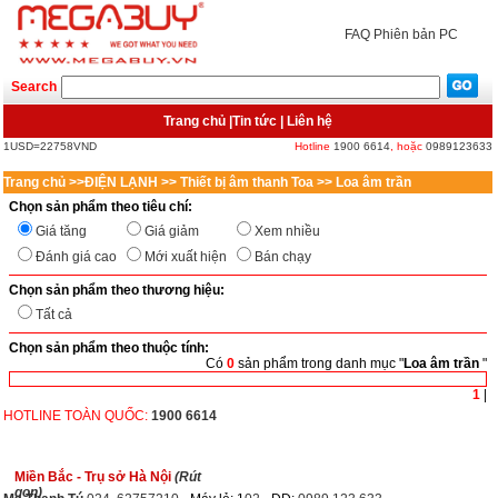
FAQ
Phiên bản PC
Search
Trang chủ
|
Tin tức
|
Liên hệ
1USD=22758VND
Hotline
1900 6614
, hoặc
0989123633
Trang chủ
>>
ĐIỆN LẠNH
>>
Thiết bị âm thanh Toa
>>
Loa âm trần
Chọn sản phẩm theo tiêu chí:
Giá tăng
Giá giảm
Xem nhiều
Đánh giá cao
Mới xuất hiện
Bán chạy
Chọn sản phẩm theo thương hiệu:
Tất cả
Chọn sản phẩm theo thuộc tính:
Có
0
sản phẩm trong danh mục "
Loa âm trần
"
<
>
1
|
HOTLINE TOÀN QUỐC:
1900 6614
Miền Bắc - Trụ sở Hà Nội
(Rút
gọn)