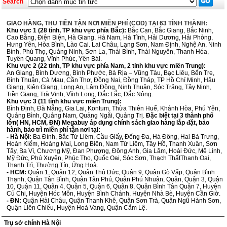
Search
GIAO HÀNG, THU TIỀN TẬN NƠI MIỄN PHÍ (COD) TẠI 63 TỈNH THÀNH:
Khu vực 1 (28 tỉnh, TP khu vực phía Bắc):
Bắc Cạn, Bắc Giang, Bắc Ninh,
Cao Bằng, Điện Biện, Hà Giang, Hà Nam, Hà Tĩnh, Hải Dương, Hải Phòng,
Hưng Yên, Hòa Bình, Lào Cai. Lai Châu, Lạng Sơn, Nam Định, Nghệ An, Ninh
Bình, Phú Thọ, Quảng Ninh, Sơn La, Thái Bình, Thái Nguyên, Thanh Hóa,
Tuyên Quang, Vĩnh Phúc, Yên Bái.
Khu vực 2 (22 tỉnh, TP khu vực phía Nam, 2 tỉnh khu vực miền Trung):
An Giang, Bình Dương, Bình Phước, Bà Rịa – Vũng Tàu, Bạc Liêu, Bến Tre,
Bình Thuận, Cà Mau, Cần Thơ, Đồng Nai, Đồng Tháp, TP Hồ Chí Minh, Hậu
Giang, Kiên Giang, Long An, Lâm Đồng, Ninh Thuận, Sóc Trăng, Tây Ninh,
Tiền Giang, Trà Vinh, Vĩnh Long, Đắc Lắc, Đắc Nông.
Khu vực 3 (11 tỉnh khu vực miền Trung):
Bình Định, Đà Nẵng, Gia Lai, Kontum, Thừa Thiên Huế, Khánh Hòa, Phú Yên,
Quảng Bình, Quảng Nam, Quảng Ngãi, Quảng Trị.
Đặc biệt tại 3 thành phố
lớn( HN, HCM, ĐN) Megabuy áp dụng chính sách giao hàng lắp đặt, bảo
hành, bảo trì miễn phí tận nơi tại:
- Hà Nội:
Ba Đình, Bắc Từ Liêm, Cầu Giấy, Đống Đa, Hà Đông, Hai Bà Trưng,
Hoàn Kiếm, Hoàng Mai, Long Biên, Nam Từ Liêm, Tây Hồ, Thanh Xuân, Sơn
Tây, Ba Vì, Chương Mỹ, Đan Phượng, Đông Anh, Gia Lâm, Hoài Đức, Mê Linh,
Mỹ Đức, Phú Xuyên, Phúc Thọ, Quốc Oai, Sóc Sơn, Thạch ThấtThanh Oai,
Thanh Trì, Thường Tín, Ứng Hoà.
- HCM:
Quận 1, Quận 12, Quận Thủ Đức, Quận 9, Quận Gò Vấp, Quận Bình
Thạnh, Quận Tân Bình, Quận Tân Phú, Quận Phú Nhuận, Quận, Quận 3, Quận
10, Quận 11, Quận 4, Quận 5, Quận 6, Quận 8, Quận Bình Tân Quận 7, Huyện
Củ Chi, Huyện Hóc Môn, Huyện Bình Chánh, Huyện Nhà Bè, Huyện Cần Giờ.
- ĐN:
Quận Hải Châu, Quận Thanh Khê, Quận Sơn Trà, Quận Ngũ Hành Sơn,
Quận Liên Chiểu, Huyện Hoà Vang, Quận Cẩm Lệ.
Trụ sở chính Hà Nội