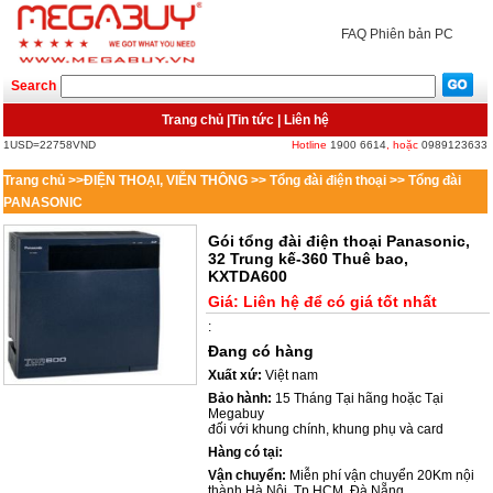
FAQ
Phiên bản PC
Search
Trang chủ
|
Tin tức
|
Liên hệ
1USD=22758VND
Hotline
1900 6614
, hoặc
0989123633
Trang chủ
>>
ĐIỆN THOẠI, VIỄN THÔNG
>>
Tổng đài điện thoại
>>
Tổng đài
PANASONIC
Gói tổng đài điện thoại Panasonic,
32 Trung kế-360 Thuê bao,
KXTDA600
Giá:
Liên hệ để có giá tốt nhất
:
Đang có hàng
Xuất xứ:
Việt nam
Bảo hành:
15 Tháng Tại hãng hoặc Tại
Megabuy
đối với khung chính, khung phụ và card
Hàng có tại:
Vận chuyển:
Miễn phí vận chuyển 20Km nội
thành Hà Nội, Tp.HCM, Đà Nẵng