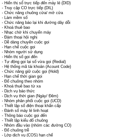
- Hiển thị số trực tiếp đến máy lẻ (DID)
- Truy cập CO trực tiếp (DIL)
- Chức năng chuông cửa/ mở cửa
- Làm mềm số
- Chức năng báo lại khi đường dây dỗi
- Khoá thuê bao
- Nhạc chờ khi chuyển máy
- Đàm thoại hội nghị
- Dễ dàng chuyển cuộc gọi
- Hạn chế cuộc gọi
- Nhóm người sử dụng
- Hiển thị số gọi đến
- Tự động gọi lại số vừa gọi (Redial)
- Hệ thống mã tài khoản (Acount Code)
- Chức năng giữ cuộc gọi (Hold)
- Hạn chế thời gian gọi
- Đổ chuông theo nhóm
- Khoá thuê bao từ xa
- Dịch vụ báo thức
- Dịch vụ thời gian (Ngày/ Đêm)
- Nhóm phân phối cuộc gọi (UCD)
- Thiết lập số điện thoại khẩn cấp
- Đánh số máy lẻ linh hoạt
- Thông báo cuộc gọi đến
- Thiết lập kiểu đổ chuông
- Nhóm đầu vào (nhóm các đường CO)
- Đổ chuông trễ
- Lớp dịch vụ (COS) hạn chế