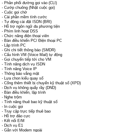
- Phân phối đường gọi vào (CLI)
- Cướp chuông (Nhặt cuộc gọi)
- Cuộc gọi chờ
- Cài phần mềm tính cước
- Tự động cài đặt ISDN (BRI)
- Hỗ trợ ngôn ngữ đa phương tiện
- Phím linh hoạt DSS
- Chức năng điện thoại viên
- Bàn điều khiển PC/ Điện thoại PC
- Lập trình PC
- Ghi chi tiết thông báo (SMDR)
- Cấu hình VM (Voice Mail) tự động
- Gọi chuyển tiếp tới cho VM
- Tính năng dịch vụ ISDN
- Tính năng Voice IP
- Thông báo vắng mặt
- Lựa chon kiểu quay số
- Cổng thêm thiết bị chuyển kỹ thuật số (XPD)
- Dịch vụ không quấy rầy (DND)
- Bàn điều khiển, lập trình
- Nghe trộm
- Tính năng thuê bao kỹ thuật số
- In cuộc gọi
- Truy cập trực tiếp thuê bao
- Hỗ trợ đảo cực
- Kết nối E/M
- Dịch vụ E1
- Gắn với Modem ngoài