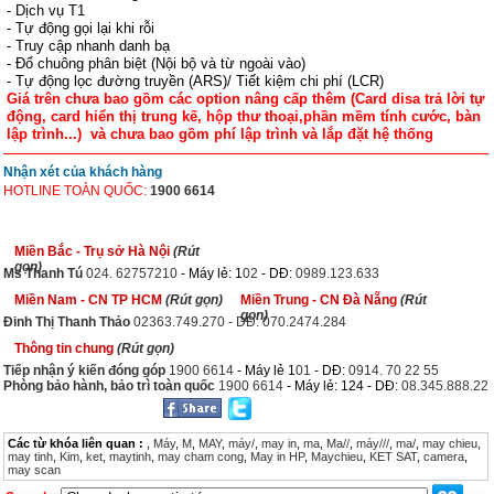
- Dịch vụ T1
- Tự động gọi lại khi rỗi
- Truy cập nhanh danh bạ
- Đổ chuông phân biệt (Nội bộ và từ ngoài vào)
- Tự động lọc đường truyền (ARS)/ Tiết kiệm chi phí (LCR)
Giá trên chưa bao gồm các option nâng cấp thêm (Card disa trả lời tự
động, card hiển thị trung kế, hộp thư thoại,phần mềm tính cước, bàn
lập trình...) và chưa bao gồm phí lập trình và lắp đặt hệ thống
Nhận xét của khách hàng
HOTLINE TOÀN QUỐC:
1900 6614
Miền Bắc - Trụ sở Hà Nội
(Rút
gọn)
Ms Thanh Tú
024. 62757210
- Máy lẻ: 1
02
- DĐ:
0989.123.633
Miền Nam - CN TP HCM
(Rút gọn)
Miền Trung - CN Đà Nẵng
(Rút
gọn)
Đinh Thị Thanh Thảo
02363.749.270 - DĐ: 070.2474.284
Thông tin chung
(Rút gọn)
Tiếp nhận ý kiến đóng góp
1900 6614
- Máy lẻ 1
01
- DĐ:
0914. 70 22 55
Phòng bảo hành, bảo trì toàn quốc
1900 6614
- Máy lẻ: 124 - DĐ:
08.345.888.22
Các từ khóa liên quan :
,
Máy
,
M
,
MAY
,
máy/
,
may in
,
ma
,
Ma//
,
máy///
,
ma/
,
may chieu
,
may tinh
,
Kim
,
ket
,
maytinh
,
may cham cong
,
May in HP
,
Maychieu
,
KET SAT
,
camera
,
may scan