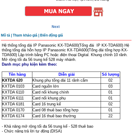
Next
Mô tả
|
Tham khảo giá |
Biến động giá
Hệ thống tổng dài IP Panasonic KX-TDA600(Tổng đài IP KX-TDA600) Hệ
thống tổng dài hỗn hợp IP Panasonic KX-TDA600(Tổng đài tổng hợp KX-
TDA600) Lập trình bằng PC hoặc điện thoại Digital. Khung chính 10 rãnh.
Mở rộng tối đa 56 trung kế 528 máy nhánh.
Danh mục phụ kiện kèm theo:
Tên hàng
Diễn giải
Số lượng
KXTDA 620
Khung phụ tổng đài 11 rãnh cắm
02
KXTDA 0103
Card nguồn lớn
03
KXTDA 6110
Card nối khung chính
01
KXTDA 6111
Card nối khung phụ
01
KXTDA 6181
Card 16 trung kế
02
KXTDA 0170
Card 08 thuê bao tổng hợp
01
KXTDA 6174
Card 16 thuê bao thường
22
- Khả năng mở rộng tối đa 56 trung kế - 528 thuê bao
- Chức năng trả lời tự động (DISA)