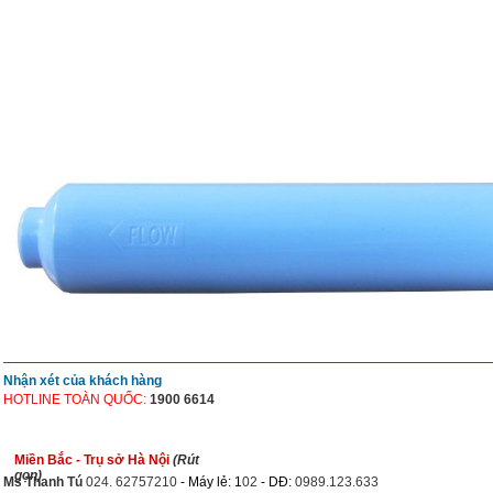
Nhận xét của khách hàng
HOTLINE TOÀN QUỐC:
1900 6614
Miền Bắc - Trụ sở Hà Nội
(Rút
gọn)
Ms Thanh Tú
024. 62757210
- Máy lẻ: 1
02
- DĐ:
0989.123.633