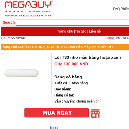
FAQ
Phiê
Search
Trang chủ
|
Tin tức
|
Liên hệ
1USD=22758VND
Hotline
1900 661
Trang chủ
>>
ĐỒ GIA DỤNG, NHÀ BẾP
>>
Phụ kiện máy lọc nước RO
Lõi T33 nhỏ màu trắng hoặc xanh
Giá:
130,000 VNĐ
:
Đang có hàng
Xuất xứ:
Chính hãng
Bảo hành:
Hàng có tại:
Vận chuyển:
Không miễn phí
Next