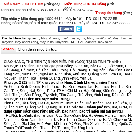
Miền Nam - CN TP HCM
(Rút gọn)
Miền Trung - CN Đà Nẵng
(Rút
gọn)
Đinh Thị Thanh Thảo
02363.749.270 - DĐ: 070.2474.284
Thông tin chung
(Rút 
Tiếp nhận ý kiến đóng góp
1900 6614
- Máy lẻ 1
01
- DĐ:
0914. 70 22 55
Phòng bảo hành, bảo trì toàn quốc
1900 6614
- Máy lẻ: 124 - DĐ:
08.345.888.22
Các từ khóa liên quan :
,
Máy
,
M
,
may
,
máy/
,
may in
,
ma
,
Ma//
,
máy///
,
ma/
,
May chieu
,
m
maytinh
,
may cham cong
,
may in hp
,
Maychieu
,
KET SAT
,
camera
,
may scan
Search
GIAO HÀNG, THU TIỀN TẬN NƠI MIỄN PHÍ (COD) TẠI 63 TỈNH THÀNH:
Khu vực 1 (28 tỉnh, TP khu vực phía Bắc):
Bắc Cạn, Bắc Giang, Bắc Ninh, Cao
Hà Giang, Hà Nam, Hà Tĩnh, Hải Dương, Hải Phòng, Hưng Yên, Hòa Bình, Lào C
Lạng Sơn, Nam Định, Nghệ An, Ninh Bình, Phú Thọ, Quảng Ninh, Sơn La, Thái B
Nguyên, Thanh Hóa, Tuyên Quang, Vĩnh Phúc, Yên Bái.
Khu vực 2 (22 tỉnh, TP khu vực phía Nam, 2 tỉnh khu vực miền Trung):
An Giang, Bình Dương, Bình Phước, Bà Rịa – Vũng Tàu, Bạc Liêu, Bến Tre, Bì
Cần Thơ, Đồng Nai, Đồng Tháp, TP Hồ Chí Minh, Hậu Giang, Kiên Giang, Long
Ninh Thuận, Sóc Trăng, Tây Ninh, Tiền Giang, Trà Vinh, Vĩnh Long, Đắc Lắc, Đ
Khu vực 3 (11 tỉnh khu vực miền Trung):
Bình Định, Đà Nẵng, Gia Lai, Kontum, Thừa Thiên Huế, Khánh Hòa, Phú Yên, Q
Quảng Nam, Quảng Ngãi, Quảng Trị.
Đặc biệt tại 3 thành phố lớn( HN, HCM,
dụng chính sách giao hàng lắp đặt, bảo hành, bảo trì miễn phí tận nơi tại:
- Hà Nội:
Ba Đình, Bắc Từ Liêm, Cầu Giấy, Đống Đa, Hà Đông, Hai Bà Trưng, 
Mai, Long Biên, Nam Từ Liêm, Tây Hồ, Thanh Xuân, Sơn Tây, Ba Vì, Chương M
Đông Anh, Gia Lâm, Hoài Đức, Mê Linh, Mỹ Đức, Phú Xuyên, Phúc Thọ, Quốc Oa
Thạch ThấtThanh Oai, Thanh Trì, Thường Tín, Ứng Hoà.