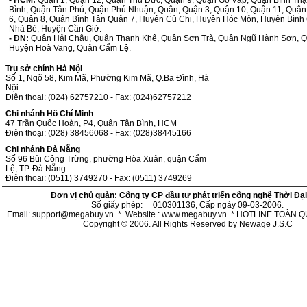
- HCM:
Quận 1, Quận 12, Quận Thủ Đức, Quận 9, Quận Gò Vấp, Quận Bình Th
Bình, Quận Tân Phú, Quận Phú Nhuận, Quận, Quận 3, Quận 10, Quận 11, Quận
6, Quận 8, Quận Bình Tân Quận 7, Huyện Củ Chi, Huyện Hóc Môn, Huyện Bình
Nhà Bè, Huyện Cần Giờ.
- ĐN:
Quận Hải Châu, Quận Thanh Khê, Quận Sơn Trà, Quận Ngũ Hành Sơn, Q
Huyện Hoà Vang, Quận Cẩm Lệ.
Trụ sở chính Hà Nội
Số 1, Ngõ 58, Kim Mã, Phường Kim Mã, Q.Ba Đình, Hà
Nội
Điện thoại: (024) 62757210 - Fax: (024)62757212
Chi nhánh Hồ Chí Minh
47 Trần Quốc Hoàn, P4, Quận Tân Bình, HCM
Điện thoại: (028) 38456068 - Fax: (028)38445166
Chi nhánh Đà Nẵng
Số 96 Bùi Công Trừng, phường Hòa Xuân, quận Cẩm
Lệ, TP. Đà Nẵng
Điện thoại: (0511) 3749270 - Fax: (0511) 3749269
Đơn vị chủ quản: Công ty CP đầu tư phát triển công nghệ Thời Đạ
Số giấy phép: 010301136, Cấp ngày 09-03-2006.
Email: support@megabuy.vn * Website : www.megabuy.vn * HOTLINE TOÀN 
Copyright © 2006. All Rights Reserved by Newage J.S.C