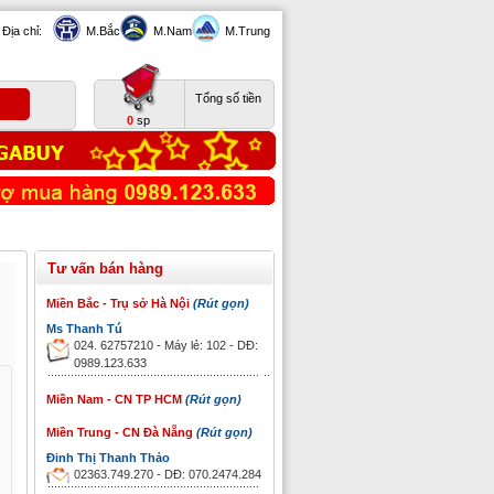
Địa chỉ:
M.Bắc
M.Nam
M.Trung
Tổng số tiền
0
sp
Tư vấn bán hàng
Miền Bắc - Trụ sở Hà Nội
(Rút gọn)
Ms Thanh Tú
024. 62757210 - Máy lẻ: 102 - DĐ:
0989.123.633
Miền Nam - CN TP HCM
(Rút gọn)
Miền Trung - CN Đà Nẵng
(Rút gọn)
Đinh Thị Thanh Thảo
02363.749.270 - DĐ: 070.2474.284