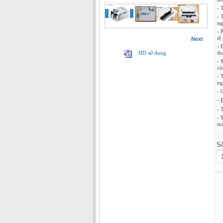
- 
- 
ng
- 
tệ
Next
- 
HD sử dụng
th
- 
cộ
- 
ng
- 
-
- 
- 
má
S