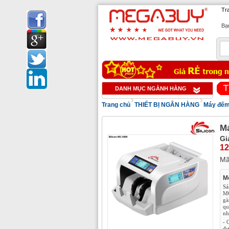
Tr
Bạn
1
DANH MỤC NGÀNH HÀNG
Trang chủ
THIẾT BỊ NGÂN HÀNG
Máy đếm
Má
Gi
12
M
Mô
Sả
MC
gà
qu
nh
- 
đư