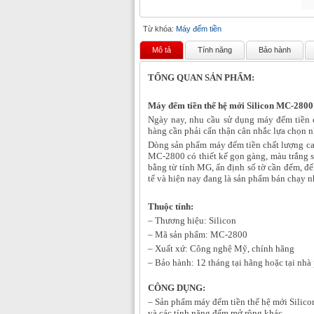
Từ khóa:
Máy đếm tiền
Mô tả
Tính năng
Bảo hành
TỔNG QUAN SẢN PHẨM:
Máy đếm tiền thế hệ mới Silicon MC-2800
Ngày nay, nhu cầu sử dụng máy đếm tiền đ
hàng cần phải cẩn thận cân nhắc lựa chọn n
Dòng sản phẩm máy đếm tiền chất lượng cao
MC-2800 có thiết kế gọn gàng, màu trắng s
bằng từ tính MG, ấn định số tờ cần đếm, đ
tế và hiện nay đang là sản phẩm bán chạy n
Thuộc tí
– Thương hiệu: Silicon
– Mã sản phẩm: MC-2800
– Xuất xứ: Công nghệ Mỹ, chính hãng
– Bảo hành: 12 tháng tại hãng hoặc tại nhà
CÔNG DỤNG:
– Sản phẩm máy đếm tiền thế hệ mới Silico
và các tính năng đếm mở rộng khác.