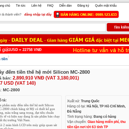
ang chủ
Tin tức
Liên hệ
FAQ
Diễn đàn
Đăng ký
Quên mật khẩu
 là thành viên?
đăng nhập tại đây
USD =
22758
VNĐ
 tiền
y đếm tiền thế hệ mới Silicon MC-2800
2,890,910 VNĐ (VAT 3,180,001)
á bán:
7 USD (VAT 140)
ã:
MC-2800
 tả:
Xuất xứ:
Trung Quốc
n phẩm máy đếm tiền thế hệ mới Silicon
Hàng có tại:
Hà Nội, TP Hồ CHí Minh,
-2800 chính hãng từ Mỹ có thiết kế gọn
Đà Nẵng
ng, màu trắng sang trọng, đạt tiêu chuẩn
Tình trạng hàng:
Đang có hàng
ốc tế và hiện nay đang là sản phẩm bán chạy
ất thị trường Việt Nam.
Vận chuyển:
Giao hàng miễn phí, thu
Có 2 màn hình LCD trên máy giúp quan sát
tiền tận nơi tới 63 tỉnh TP
ợc tốt hơn