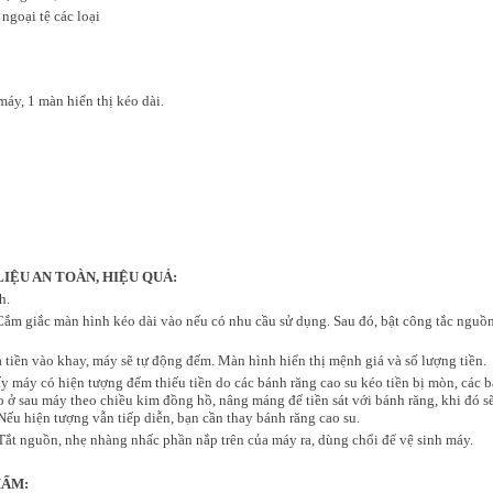
ngoại tệ các loại
áy, 1 màn hiển thị kéo dài.
LIỆU
AN TOÀN, HIỆU QUẢ:
h.
Cắm giắc màn hình kéo dài vào nếu có nhu cầu sử dụng. Sau đó, bật công tắc nguồ
hả tiền vào khay, máy sẽ tự động đếm. Màn hình hiển thị mệnh giá và số lượng tiền.
ấy máy có hiện tượng đếm thiếu tiền do các bánh răng cao su kéo tiền bị mòn, các 
o ở sau máy theo chiều kim đồng hồ, nâng máng để tiền sát với bánh răng, khi đó s
Nếu hiện tượng vẫn tiếp diễn, bạn cần thay bánh răng cao su.
ắt nguồn, nhẹ nhàng nhấc phần nắp trên của máy ra, dùng chổi để vệ sinh máy.
HẨM: