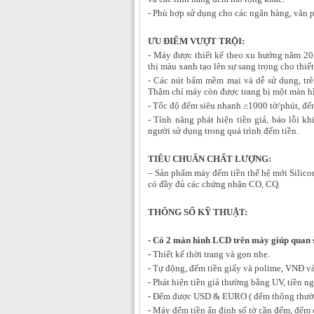
- Phù hợp sử dụng cho các ngân hàng, văn 
ƯU ĐIỂM VƯỢT TRỘI:
- Máy được thiết kế theo xu hướng năm 201
thị màu xanh tạo lên sự sang trọng cho thiết
- Các nút bấm mềm mại và dễ sử dụng, trê
Thậm chí máy còn được trang bị một màn hì
- Tốc độ đếm siêu nhanh
≥1000 tờ/phút, đếm
- Tính năng phát hiện tiền giả, báo lỗi 
người sử dụng trong quá trình đếm tiền.
TIÊU CHUẨN CHẤT LƯỢNG:
– Sản phẩm máy đếm tiền thế hệ mới Silico
có đầy đủ các chứng nhận CO, CQ.
THÔNG SỐ KỸ THUẬT:
- Có 2 màn hình LCD trên máy giúp quan s
- Thiết kế thời trang và gọn nhẹ.
- Tự động, đếm tiền giấy và polime, VNĐ và
- Phát hiện tiền giả thường bằng UV, tiền n
- Đếm được USD & EURO ( đếm thông thườn
- Máy đếm tiền ấn định số tờ cần đếm, đếm