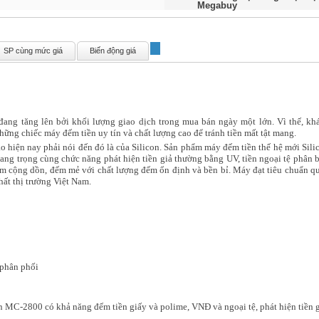
Megabuy
SP cùng mức giá
Biến động giá
ang tăng lên bởi khối lượng giao dịch trong mua bán ngày một lớn. Vì thế, kh
hững chiếc máy đếm tiền uy tín và chất lượng cao để tránh tiền mất tật mang.
 hiện nay phải nói đến đó là của Silicon. Sản phẩm máy đếm tiền thế hệ mới Sili
ang trọng cùng chức năng phát hiện tiền giả thường bằng UV, tiền ngoại tệ phân b
ếm cộng dồn, đếm mẻ với chất lượng đếm ổn định và bền bỉ. Máy đạt tiêu chuẩn q
hất thị trường Việt Nam.
nh:
 phân phối
n MC-2800 có khả năng đếm tiền giấy và polime, VNĐ và ngoại tệ, phát hiện tiền 