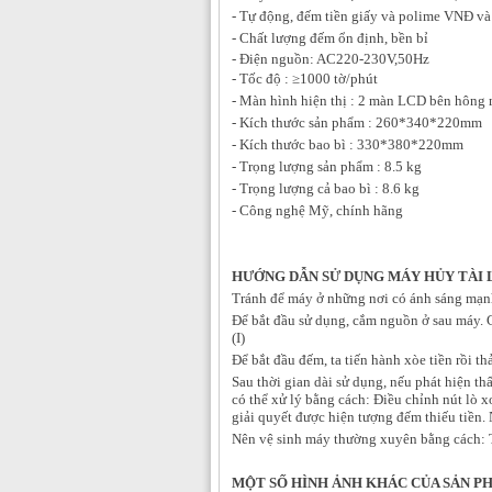
- Tự động, đếm tiền giấy và polime VNĐ và 
- Chất lượng đếm ổn định, bền bỉ
- Điện nguồn: AC220-230V,50Hz
- Tốc độ : ≥1000 tờ/phút
- Màn hình hiện thị : 2 màn LCD bên hông m
- Kích thước sản phẩm : 260*340*220mm
- Kích thước bao bì : 330*380*220mm
- Trọng lượng sản phẩm : 8.5 kg
- Trọng lượng cả bao bì : 8.6 kg
- Công nghệ Mỹ, chính hãng
HƯỚNG DẪN SỬ DỤNG
MÁY HỦY TÀI 
Tránh để máy ở những nơi có ánh sáng mạn
Để bắt đầu sử dụng, cắm nguồn ở sau máy. 
(I)
Để bắt đầu đếm, ta tiến hành xòe tiền rồi t
Sau thời gian dài sử dụng, nếu phát hiện th
có thể xử lý bằng cách: Điều chỉnh nút lò x
giải quyết được hiện tượng đếm thiếu tiền. 
Nên vệ sinh máy thường xuyên bằng cách: T
MỘT SỐ HÌNH ẢNH KHÁC CỦA SẢN P