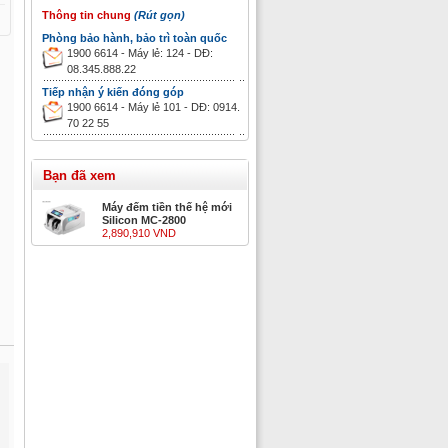
Thông tin chung
(Rút gọn)
Phòng bảo hành, bảo trì toàn quốc
1900 6614 - Máy lẻ: 124 - DĐ:
08.345.888.22
Tiếp nhận ý kiến đóng góp
1900 6614 - Máy lẻ 101 - DĐ: 0914.
70 22 55
Bạn đã xem
Máy đếm tiền thế hệ mới
Silicon MC-2800
2,890,910 VND
i