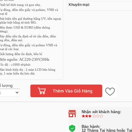
Khuyến mại:
Thiết kế thời trang và gọn nhẹ.
Tự động, đếm tiền giấy và polime, VNĐ và
oại tệ
Phát hiện tiền giả thường bằng UV, tiền ngoại
 phân biệt bằng từ tính MG.
Đếm được USD & EURO (đếm thông
ường).
Máy đếm tiền ấn định số tờ cần đếm, đếm
ng dồn, đếm mẻ.
Tự động, đếm tiền giấy và polime VNĐ và
oại tệ các loại
Chất lượng đếm ổn định, bền bỉ
 Điện nguồn: AC220-230V,50Hz
Tốc độ : ≥1000 tờ/phút
Màn hình hiện thị : 2 màn LCD bên hông
y, 1 màn hiển thị kéo dài.
ố lượng:
Nhận xét khách hàng:
Bảo hành:
12 Tháng Tại hãng hoặc Tạ