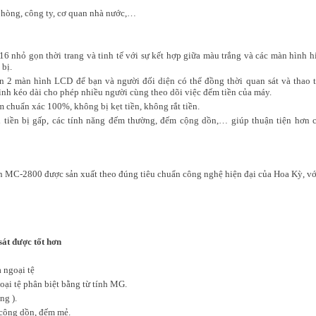
phòng, công ty, cơ quan nhà nước,…
6 nhỏ gọn thời trang và tinh tế với sự kết hợp giữa màu trắng và các màn hình h
 bị.
n 2 màn hình LCD để bạn và người đối diện có thể đồng thời quan sát và thao t
nh kéo dài cho phép nhiều người cùng theo dõi việc đếm tiền của máy.
 chuẩn xác 100%, không bị kẹt tiền, không rắt tiền.
khi tiền bị gấp, các tính năng đếm thường, đếm cộng dồn,… giúp thuận tiện hơn 
n MC-2800 được sản xuất theo đúng tiêu chuẩn công nghệ hiện đại của Hoa Kỳ, vớ
át được tốt hơn
 ngoại tệ
goại tệ phân biệt bằng từ tính MG.
g ).
 cộng dồn, đếm mẻ.