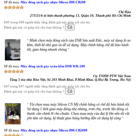
SP đã mua:
Máy đóng sách gáy nhựa Silicon BM-CB200
Chị Hậu
273/21/6 tô hiến thanh phường 13, Quận 10, Thành phố Hồ Chí Minh
649 trong 649 người thấy rằng đánh giá này giúp ích cho họ.
Đánh giá này có giúp ích cho bạn không ?
Mình chọn máy đóng sách của DSB Sản xuất Đức, máy sử dụng lò xo
“
kẽm, thiết kế nhỏ gọn và dễ sử dụng. Máy chính hãng chế độ bảo hành
tốt, giao hàng nhanh chóng
”
SP đã mua:
Máy đóng sách gáy xoắn kẽm DSB WR-200
Cty TNHH PTW Việt Nam
Tầng 5 tòa nhà Hàn Việt, Số 203 Minh Khai, P.Minh Khai, Q.Hai Bà Trưng, Hà Nội
647 trong 647 người thấy rằng đánh giá này giúp ích cho họ.
Đánh giá này có giúp ích cho bạn không ?
Tôi chọn mua máy Silicon CN Mỹ chính hãng có chế độ bảo hành tốt.
“
Sử dụng 1 thời gian máy đóng nhẹ nhàng, trơn chu, trước khi đóng có
thước căn chỉnh lề cho chuẩn. Chọn mua máy của đại lý lớn nên tôi rất
yên tâm sử dụng, kỹ thuật giao hàng hướng dẫn sử dụng kỹ càng
”
SP đã mua:
Máy đóng sách gáy nhựa Silicon BM-CB2000