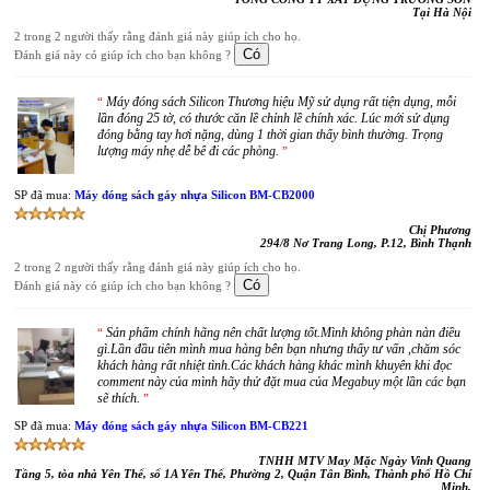
Tại Hà Nội
2 trong 2 người thấy rằng đánh giá này giúp ích cho họ.
Đánh giá này có giúp ích cho bạn không ?
Máy đóng sách Silicon Thương hiệu Mỹ sử dụng rất tiện dụng, mỗi
“
lần đóng 25 tờ, có thước căn lề chỉnh lề chính xác. Lúc mới sử dụng
đóng bằng tay hơi nặng, dùng 1 thời gian thấy bình thường. Trọng
lượng máy nhẹ dễ bê đi các phòng.
”
SP đã mua:
Máy đóng sách gáy nhựa Silicon BM-CB2000
Chị Phương
294/8 Nơ Trang Long, P.12, Bình Thạnh
2 trong 2 người thấy rằng đánh giá này giúp ích cho họ.
Đánh giá này có giúp ích cho bạn không ?
Sản phẩm chính hãng nên chất lượng tốt.Mình không phàn nàn điều
“
gì.Lần đầu tiên mình mua hàng bên bạn nhưng thấy tư vấn ,chăm sóc
khách hàng rất nhiệt tình.Các khách hàng khác mình khuyên khi đọc
comment này của mình hãy thử đặt mua của Megabuy một lần các bạn
sẽ thích.
”
SP đã mua:
Máy đóng sách gáy nhựa Silicon BM-CB221
TNHH MTV May Mặc Ngày Vinh Quang
Tầng 5, tòa nhà Yên Thế, số 1A Yên Thế, Phường 2, Quận Tân Bình, Thành phố Hồ Chí
Minh,