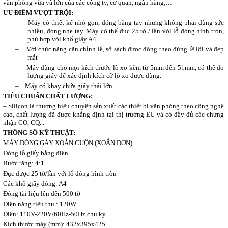
văn phòng vừa và lớn của các công ty, cơ quan, ngân hàng,…
ƯU ĐIỂM VƯỢT TRỘI:
–
Máy có thiết kế nhỏ gọn, đóng bằng tay nhưng không phải dùng sức
nhiều, đóng nhẹ tay. Máy có thể đục 25 tờ / lần với lỗ đóng hình tròn,
phù hợp với khổ giấy A4
–
Với chức năng căn chỉnh lề, sổ sách được đóng theo đúng lề lối và đẹp
mắt
–
Máy dùng cho mọi kích thước lò xo kẽm từ 5mm đến 51mm, có thể đo
lượng giấy để xác định kích cỡ lò xo được dùng.
–
Máy có khay chứa giấy thải lớn
TIÊU CHUẨN CHẤT LƯỢNG:
– Silicon là thương hiệu chuyên sản xuất các thiết bị văn phòng theo công nghệ
cao, chất lượng đã được khẳng định tại thị trường EU và có đầy đủ các chứng
nhận CO, CQ...
THÔNG SỐ KỸ THUẬT:
MÁY ĐÓNG GÁY XOẮN CUỘN (XOẮN ĐƠN)
Đóng lỗ giấy bằng điện
Bước răng: 4:1
Đục được 25 tờ/lần với lỗ đóng hình tròn
Các khổ giấy đóng: A4
Đóng tài liệu lên đến 500 tờ
Điện năng tiêu thụ : 120W
Điện: 110V-220V/60Hz-50Hz.chu kỳ
Kích thước máy (mm): 432x395x425