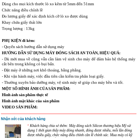
Dùng cho mọi kích thước lò xo kẽm từ 5mm đến 51mm
Chức năng điều chỉnh lề
Đo lượng giấy để xác định kích cỡ lò xo được dùng
Khay chứa giấy thải lớn
Trọng lượng : 13kg
PHỤ KIỆN đi kèm:
- Quyển sách hướng dẫn sử dụng máy
HƯỚNG DẪN SỬ DỤNG MÁY ĐÓNG SÁCH AN TOÀN, HIỆU QUẢ:
- Dù mới mua về cũng vẫn cần làm vệ sinh cho máy để đảm bảo hệ thống máy
cắt bên trong không có bụi bẩn.
- Đặt máy ở những nơi khô thoáng, bằng phẳng.
- Khi vận hành máy, việc đầu tiên cần kiểm tra phân loại giấy.
- Thường xuyên bảo dưỡng máy, vệ sinh máy sẽ giúp cho máy bền và tốt.
MỘT SỐ HÌNH ẢNH CỦA SẢN PHẨM:
Hình ảnh sản phẩm thực tế
Hình ảnh mặt khác của sản phẩm
VIDEO SẢN PHẨM:
Nhận xét của khách hàng
Khách hàng chia sẻ thêm: Máy đóng sách Silicon thương hiệu Mỹ sử
“
dụng 1 thời gian thấy máy đóng nhanh, đóng được nhiều, mỗi lần đóng
được nhiều giấy, chức năng điều chỉnh căn lề chính xác. Mua máy có kỹ