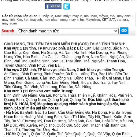
Phòng bảo hành, bảo trì toàn quốc
1900 6614
- Máy lẻ: 124 - DĐ:
08.345.888.22
Các từ khóa liên quan :
,
Máy
,
M
,
MAY
,
máy/
,
may in
,
ma
,
Ma//
,
máy///
,
ma/
,
may chieu
,
may tinh
,
Kim
,
ket
,
maytinh
,
may cham cong
,
may in hp
,
Maychieu
,
KET SAT
,
camera
,
may scan
Search
GIAO HÀNG, THU TIỀN TẬN NƠI MIỄN PHÍ (COD) TẠI 63 TỈNH THÀNH:
Khu vực 1 (28 tỉnh, TP khu vực phía Bắc):
Bắc Cạn, Bắc Giang, Bắc Ninh,
Cao Bằng, Điện Biện, Hà Giang, Hà Nam, Hà Tĩnh, Hải Dương, Hải Phòng,
Hưng Yên, Hòa Bình, Lào Cai. Lai Châu, Lạng Sơn, Nam Định, Nghệ An, Ninh
Bình, Phú Thọ, Quảng Ninh, Sơn La, Thái Bình, Thái Nguyên, Thanh Hóa,
Tuyên Quang, Vĩnh Phúc, Yên Bái.
Khu vực 2 (22 tỉnh, TP khu vực phía Nam, 2 tỉnh khu vực miền Trung):
An Giang, Bình Dương, Bình Phước, Bà Rịa – Vũng Tàu, Bạc Liêu, Bến Tre,
Bình Thuận, Cà Mau, Cần Thơ, Đồng Nai, Đồng Tháp, TP Hồ Chí Minh, Hậu
Giang, Kiên Giang, Long An, Lâm Đồng, Ninh Thuận, Sóc Trăng, Tây Ninh,
Tiền Giang, Trà Vinh, Vĩnh Long, Đắc Lắc, Đắc Nông.
Khu vực 3 (11 tỉnh khu vực miền Trung):
Bình Định, Đà Nẵng, Gia Lai, Kontum, Thừa Thiên Huế, Khánh Hòa, Phú Yên,
Quảng Bình, Quảng Nam, Quảng Ngãi, Quảng Trị.
Đặc biệt tại 3 thành phố
lớn( HN, HCM, ĐN) Megabuy áp dụng chính sách giao hàng lắp đặt, bảo
hành, bảo trì miễn phí tận nơi tại:
- Hà Nội:
Ba Đình, Bắc Từ Liêm, Cầu Giấy, Đống Đa, Hà Đông, Hai Bà Trưng,
Hoàn Kiếm, Hoàng Mai, Long Biên, Nam Từ Liêm, Tây Hồ, Thanh Xuân, Sơn
Tây, Ba Vì, Chương Mỹ, Đan Phượng, Đông Anh, Gia Lâm, Hoài Đức, Mê Linh,
Mỹ Đức, Phú Xuyên, Phúc Thọ, Quốc Oai, Sóc Sơn, Thạch ThấtThanh Oai,
Thanh Trì, Thường Tín, Ứng Hoà.
- HCM:
Quận 1, Quận 12, Quận Thủ Đức, Quận 9, Quận Gò Vấp, Quận Bình