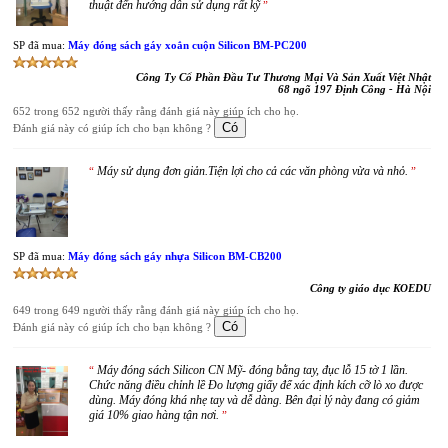
thuật đến hướng dẫn sử dụng rất kỹ
”
SP đã mua:
Máy đóng sách gáy xoắn cuộn Silicon BM-PC200
Công Ty Cổ Phần Đầu Tư Thương Mại Và Sản Xuất Việt Nhật
68 ngõ 197 Định Công - Hà Nội
652 trong 652 người thấy rằng đánh giá này giúp ích cho họ.
Đánh giá này có giúp ích cho bạn không ?
Máy sử dụng đơn giản.Tiện lợi cho cả các văn phòng vừa và nhỏ.
“
”
SP đã mua:
Máy đóng sách gáy nhựa Silicon BM-CB200
Công ty giáo dục KOEDU
649 trong 649 người thấy rằng đánh giá này giúp ích cho họ.
Đánh giá này có giúp ích cho bạn không ?
Máy đóng sách Silicon CN Mỹ- đóng bằng tay, đục lỗ 15 tờ 1 lần.
“
Chức năng điều chỉnh lề Đo lượng giấy để xác định kích cỡ lò xo được
dùng. Máy đóng khá nhẹ tay và dễ dàng. Bên đại lý này đang có giảm
giá 10% giao hàng tận nơi.
”