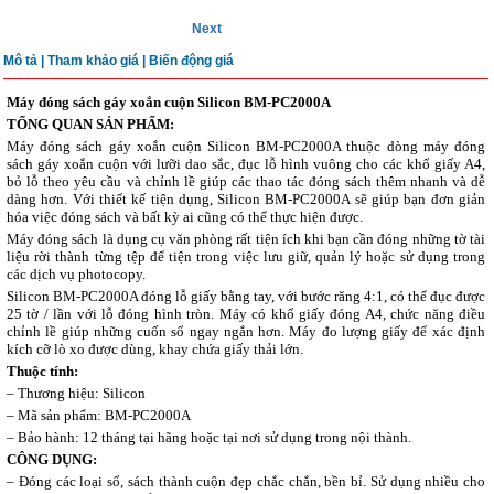
Next
Mô tả
|
Tham khảo giá |
Biến động giá
Máy đóng sách gáy xoắn cuộn Silicon BM-PC2000A
TỔNG QUAN SẢN PHẨM:
Máy đóng sách gáy xoắn cuộn Silicon BM-PC2000A thuộc dòng máy đóng
sách gáy xoắn cuộn với lưỡi dao sắc, đục lỗ hình vuông cho các khổ giấy A4,
bỏ lỗ theo yêu cầu và chỉnh lề giúp các thao tác đóng sách thêm nhanh và dễ
dàng hơn. Với thiết kế tiện dụng, Silicon BM-PC2000A sẽ giúp bạn đơn giản
hóa việc đóng sách và bất kỳ ai cũng có thể thực hiện được.
Máy đóng sách là dụng cụ văn phòng rất tiện ích khi bạn cần đóng những tờ tài
liệu rời thành từng tệp để tiện trong việc lưu giữ, quản lý hoặc sử dụng trong
các dịch vụ photocopy.
Silicon BM-PC2000A đóng lỗ giấy bằng tay, với bước răng 4:1, có thể đục được
25 tờ / lần với lỗ đóng hình tròn. Máy có khổ giấy đóng A4, chức năng điều
chỉnh lề giúp những cuốn sổ ngay ngắn hơn. Máy đo lượng giấy để xác định
kích cỡ lò xo được dùng, khay chứa giấy thải lớn.
Thuộc tính:
– Thương hiệu: Silicon
– Mã sản phẩm: BM-PC2000A
– Bảo hành: 12 tháng tại hãng hoặc tại nơi sử dụng trong nội thành.
CÔNG DỤNG:
– Đóng các loại sổ, sách thành cuộn đẹp chắc chắn, bền bỉ. Sử dụng nhiều cho