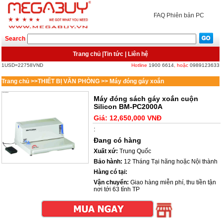
FAQ
Phiên bản PC
Search
Trang chủ
|
Tin tức
|
Liên hệ
1USD=22758VND
Hotline
1900 6614
, hoặc
0989123633
Trang chủ
>>
THIẾT BỊ VĂN PHÒNG
>>
Máy đóng gáy xoắn
Máy đóng sách gáy xoắn cuộn
Silicon BM-PC2000A
Giá:
12,650,000 VNĐ
:
Đang có hàng
Xuất xứ:
Trung Quốc
Bảo hành:
12 Tháng Tại hãng hoặc Nội thành
Hàng có tại:
Vận chuyển:
Giao hàng miễn phí, thu tiền tận
nơi tới 63 tỉnh TP