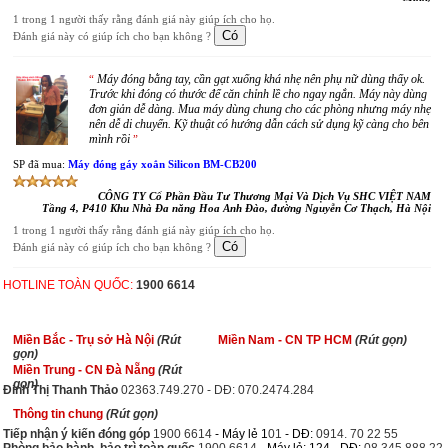
1 trong 1 người thấy rằng đánh giá này giúp ích cho họ.
Đánh giá này có giúp ích cho bạn không ?
Máy đóng bằng tay, cần gạt xuống khá nhẹ nên phụ nữ dùng thấy ok.
“
Trước khi đóng có thước để căn chỉnh lề cho ngay ngắn. Máy này dùng
đơn giản dễ dàng. Mua máy dùng chung cho các phòng nhưng máy nhẹ
nên dễ di chuyển. Kỹ thuật có hướng dẫn cách sử dụng kỹ càng cho bên
mình rồi
”
SP đã mua:
Máy đóng gáy xoắn Silicon BM-CB200
CÔNG TY Cổ Phần Đầu Tư Thương Mại Và Dịch Vụ SHC VIỆT NAM
Tầng 4, P410 Khu Nhà Đa năng Hoa Anh Đào, đường Nguyễn Cơ Thạch, Hà Nội
1 trong 1 người thấy rằng đánh giá này giúp ích cho họ.
Đánh giá này có giúp ích cho bạn không ?
HOTLINE TOÀN QUỐC:
1900 6614
Miền Bắc - Trụ sở Hà Nội
(Rút
Miền Nam - CN TP HCM
(Rút gọn)
gọn)
Miền Trung - CN Đà Nẵng
(Rút
gọn)
Đinh Thị Thanh Thảo
02363.749.270 - DĐ: 070.2474.284
Thông tin chung
(Rút gọn)
Tiếp nhận ý kiến đóng góp
1900 6614
- Máy lẻ 1
01
- DĐ:
0914. 70 22 55