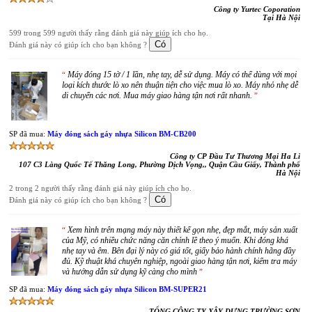
Công ty Yurtec Coporation
Tại Hà Nội
599 trong 599 người thấy rằng đánh giá này giúp ích cho họ.
Đánh giá này có giúp ích cho bạn không ?
Máy đóng 15 tờ / 1 lần, nhẹ tay, dễ sử dụng. Máy có thể dùng với mọi
“
loại kích thước lò xo nên thuận tiện cho việc mua lò xo. Máy nhỏ nhẹ dễ
di chuyển các nơi. Mua máy giao hàng tận nơi rất nhanh.
”
SP đã mua:
Máy đóng sách gáy nhựa Silicon BM-CB200
Công ty CP Đầu Tư Thương Mại Ha Li
107 C3 Làng Quốc Tế Thăng Long, Phường Dịch Vọng,, Quận Cầu Giấy, Thành phố
Hà Nội
2 trong 2 người thấy rằng đánh giá này giúp ích cho họ.
Đánh giá này có giúp ích cho bạn không ?
Xem hình trên mạng máy này thiết kế gọn nhẹ, đẹp mắt, máy sản xuất
“
của Mỹ, có nhiều chức năng căn chỉnh lề theo ý muốn. Khi đóng khá
nhẹ tay và êm. Bên đại lý này có giá tốt, giấy bảo hành chính hãng đầy
đủ. Kỹ thuật khá chuyên nghiệp, ngoài giao hàng tận nơi, kiểm tra máy
và hướng dẫn sử dụng kỹ càng cho mình
”
SP đã mua:
Máy đóng sách gáy nhựa Silicon BM-SUPER21
TỔNG CÔNG TY XÂY DỰNG TRƯỜNG SƠN