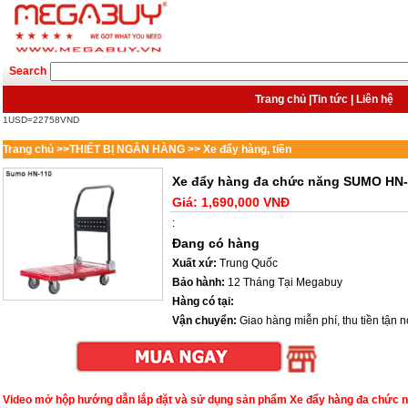
Search
Trang chủ
|
Tin tức
|
Liên hệ
1USD=22758VND
Trang chủ
>>
THIẾT BỊ NGÂN HÀNG
>>
Xe đẩy hàng, tiền
Xe đẩy hàng đa chức năng SUMO HN-
Giá:
1,690,000 VNĐ
:
Đang có hàng
Xuất xứ:
Trung Quốc
Bảo hành:
12 Tháng Tại Megabuy
Hàng có tại:
Vận chuyển:
Giao hàng miễn phí, thu tiền tận nơ
Video mở hộp hướng dẫn lắp đặt và sử dụng sản phẩm Xe đẩy hàng đa chức