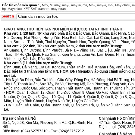
Các từ khóa liên quan :
,
Máy
,
M
,
may
,
máy/
,
may in
,
ma
,
Ma//
,
máy///
,
ma/
,
May chieu
,
m
hp
,
Maychieu
,
KET SAT
,
camera
,
may scan
Search
GIAO HÀNG, THU TIỀN TẬN NƠI MIỄN PHÍ (COD) TẠI 63 TỈNH THÀNH:
Khu vực 1 (28 tỉnh, TP khu vực phía Bắc):
Bắc Cạn, Bắc Giang, Bắc Ninh, Cao
Hải Dương, Hải Phòng, Hưng Yên, Hòa Bình, Lào Cai. Lai Châu, Lạng Sơn, Na
Ninh, Sơn La, Thái Bình, Thái Nguyên, Thanh Hóa, Tuyên Quang, Vĩnh Phúc, Yê
Khu vực 2 (22 tỉnh, TP khu vực phía Nam, 2 tỉnh khu vực miền Trung):
An Giang, Bình Dương, Bình Phước, Bà Rịa – Vũng Tàu, Bạc Liêu, Bến Tre, Bì
Tháp, TP Hồ Chí Minh, Hậu Giang, Kiên Giang, Long An, Lâm Đồng, Ninh Thuận, 
Vĩnh Long, Đắc Lắc, Đắc Nông.
Khu vực 3 (11 tỉnh khu vực miền Trung):
Bình Định, Đà Nẵng, Gia Lai, Kontum, Thừa Thiên Huế, Khánh Hòa, Phú Yên, 
Đặc biệt tại 3 thành phố lớn( HN, HCM, ĐN) Megabuy áp dụng chính sách giao h
nơi tại:
- Hà Nội:
Ba Đình, Bắc Từ Liêm, Cầu Giấy, Đống Đa, Hà Đông, Hai Bà Trưng, H
Tây Hồ, Thanh Xuân, Sơn Tây, Ba Vì, Chương Mỹ, Đan Phượng, Đông Anh, Gia 
Phúc Thọ, Quốc Oai, Sóc Sơn, Thạch ThấtThanh Oai, Thanh Trì, Thường Tín, Ứ
- HCM:
Quận 1, Quận 12, Quận Thủ Đức, Quận 9, Quận Gò Vấp, Quận Bình Thạ
Nhuận, Quận, Quận 3, Quận 10, Quận 11, Quận 4, Quận 5, Quận 6, Quận 8, Qu
Môn, Huyện Bình Chánh, Huyện Nhà Bè, Huyện Cần Giờ.
- ĐN:
Quận Hải Châu, Quận Thanh Khê, Quận Sơn Trà, Quận Ngũ Hành Sơn, Q
Lệ.
Trụ sở chính Hà Nội
Chi nhánh Hồ Chí Mi
Số 1, Ngõ 58, Kim Mã, Phường Kim Mã, Q.Ba Đình, Hà
47 Trần Quốc Hoàn, 
Nội
Điện thoại: (028) 38
Điện thoại: (024) 62757210 - Fax: (024)62757212
Chi nhánh Đà Nẵng