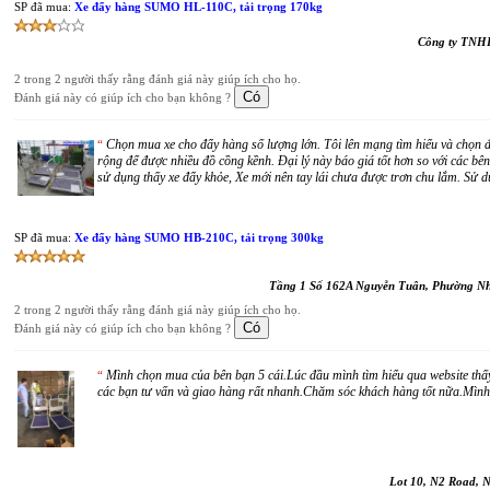
SP đã mua:
Xe đẩy hàng SUMO HL-110C, tải trọng 170kg
Công ty TNHH
2 trong 2 người thấy rằng đánh giá này giúp ích cho họ.
Đánh giá này có giúp ích cho bạn không ?
Chọn mua xe cho đẩy hàng số lượng lớn. Tôi lên mạng tìm hiểu và chọn 
“
rộng để được nhiều đồ cồng kềnh. Đại lý này báo giá tốt hơn so với các bê
sử dụng thấy xe đẩy khỏe, Xe mới nên tay lái chưa được trơn chu lắm. Sử dụn
SP đã mua:
Xe đẩy hàng SUMO HB-210C, tải trọng 300kg
Tầng 1 Số 162A Nguyễn Tuân, Phường N
2 trong 2 người thấy rằng đánh giá này giúp ích cho họ.
Đánh giá này có giúp ích cho bạn không ?
Mình chọn mua của bên bạn 5 cái.Lúc đầu mình tìm hiểu qua website thấy 
“
các bạn tư vấn và giao hàng rất nhanh.Chăm sóc khách hàng tốt nữa.Mình 
Lot 10, N2 Road, 