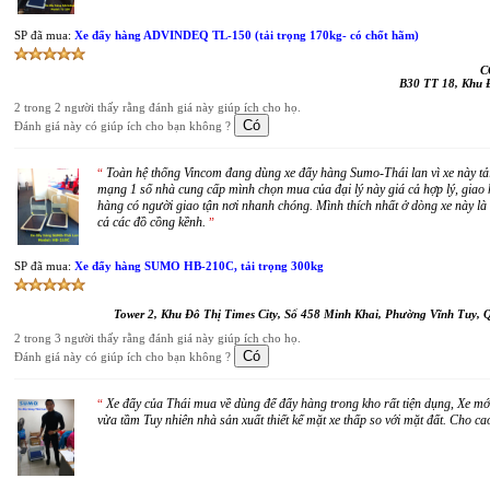
SP đã mua:
Xe đẩy hàng ADVINDEQ TL-150 (tải trọng 170kg- có chốt hãm)
C
B30 TT 18, Khu 
2 trong 2 người thấy rằng đánh giá này giúp ích cho họ.
Đánh giá này có giúp ích cho bạn không ?
Toàn hệ thống Vincom đang dùng xe đẩy hàng Sumo-Thái lan vì xe này tải 
“
mạng 1 số nhà cung cấp mình chọn mua của đại lý này giá cả hợp lý, giao 
hàng có người giao tận nơi nhanh chóng. Mình thích nhất ở dòng xe này là 
cả các đồ cồng kềnh.
”
SP đã mua:
Xe đẩy hàng SUMO HB-210C, tải trọng 300kg
Tower 2, Khu Đô Thị Times City, Số 458 Minh Khai, Phường Vĩnh Tuy,
2 trong 3 người thấy rằng đánh giá này giúp ích cho họ.
Đánh giá này có giúp ích cho bạn không ?
Xe đẩy của Thái mua về dùng để đẩy hàng trong kho rất tiện dụng, Xe mớ
“
vừa tầm Tuy nhiên nhà sản xuất thiết kế mặt xe thấp so với mặt đất. Cho cao