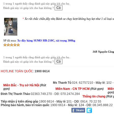
1 trong 1 người thấy rằng đánh giá này giúp ích cho họ.
Đánh giá này có giúp ích cho bạn không ?
Xe rất chắc chắn,đẩy nhẹ.Bánh xe chạy lượt không hay kẹt như 1 số loại
“
SP đã mua:
Xe đẩy hàng SUMO HB-210C, tải trọng 300kg
168 Nguyễn Công
1 trong 1 người thấy rằng đánh giá này giúp ích cho họ.
Đánh giá này có giúp ích cho bạn không ?
HOTLINE TOÀN QUỐC:
1900 6614
Ms Thanh Tú
024. 62757210
- Máy lẻ: 1
02
Miền Bắc - Trụ sở Hà Nội
(Rút
gọn)
Miền Nam - CN TP HCM
(Rút gọn)
Miề
gọn)
Đinh Thị Thanh Thảo
02363.749.270 - DĐ: 070.2474.284
Thông tin chung
(Rút 
Tiếp nhận ý kiến đóng góp
1900 6614
- Máy lẻ 1
01
- DĐ:
0914. 70 22 55
Phòng bảo hành, bảo trì toàn quốc
1900 6614
- Máy lẻ: 124 - DĐ:
08.345.888.22