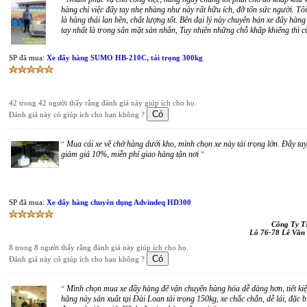
hàng chỉ việc đẩy tay nhẹ nhàng như này rất hữu ích, đỡ tốn sức người. Tô
là hàng thái lan bền, chất lượng tốt. Bên đại lý này chuyên bán xe đẩy hàn
tay nhất là trong sân mặt sàn nhẵn, Tuy nhiên những chỗ khấp khiểng thì 
SP đã mua:
Xe đẩy hàng SUMO HB-210C, tải trọng 300kg
42 trong 42 người thấy rằng đánh giá này giúp ích cho họ.
Đánh giá này có giúp ích cho bạn không ?
Mua cái xe về chở hàng dưới kho, mình chọn xe này tải trọng lớn. Đẩy ta
“
giảm giá 10%, miễn phí giao hàng tận nơi
”
SP đã mua:
Xe đẩy hàng chuyên dụng Advindeq HD300
Công Ty T
Lô 76-78 Lê Văn
8 trong 8 người thấy rằng đánh giá này giúp ích cho họ.
Đánh giá này có giúp ích cho bạn không ?
Mình chọn mua xe đẩy hàng để vận chuyển hàng hóa dễ dàng hơn, tiết ki
“
hãng này sản xuất tại Đài Loan tải trọng 150kg, xe chắc chắn, dễ lái, đặc 