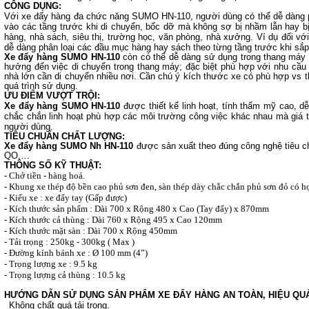
CÔNG DỤNG:
Với
xe đẩy hàng đa chức năng SUMO HN-110
, người dùng có thể dễ dàng
vào các tầng trước khi di chuyển, bốc dỡ mà không sợ bị nhầm lẫn hay bị
hàng, nhà sách, siêu thị, trường học, văn phòng, nhà xưởng. Ví dụ đối v
dễ dàng phân loại các đầu mục hàng hay sách theo từng tầng trước khi sắp 
Xe đẩy hàng SUMO HN-110
còn có thể dễ dàng sử dụng trong thang máy 
hưởng đến việc di chuyển trong thang máy; đặc biệt phù hợp với nhu cầu
nhà lớn cần di chuyển nhiều nơi. Cần chú ý kích thước xe có phù hợp vs 
quá trình sử dụng.
ƯU ĐIỂM VƯỢT TRỘI:
Xe đẩy hàng SUMO HN-110
được thiết kế linh hoạt, tính thẩm mỹ cao, 
chắc chắn linh hoạt phù hợp các môi trường công việc khác nhau mà giá t
người dùng.
TIÊU CHUẨN CHẤT LƯỢNG:
Xe đẩy hàng SUMO Nh HN-110
được sản xuất theo đúng công nghệ tiêu c
QO,…
THÔNG SỐ KỸ THUẬT:
- Chở tiền - hàng hoá.
- Khung xe thép độ bền cao phủ sơn đen, sàn thép dày chắc chắn phủ sơn đỏ có họa
- Kiểu xe : xe đẩy tay (Gấp được)
- Kích thước sản phẩm : Dài 700 x Rộng 480 x Cao (Tay đẩy) x 870mm
- Kích thước cả thùng : Dài 760 x Rộng 495 x Cao 120mm
- Kích thước mặt sàn : Dài 700 x Rộng 450mm
- Tải trọng : 250kg - 300kg ( Max )
- Đường kính bánh xe : Ø 100 mm (4”)
- Trọng lượng xe : 9.5 kg
- Trọng lượng cả thùng : 10.5 kg
HƯỚNG DẪN SỬ DỤNG SẢN PHẨM XE ĐẨY HÀNG AN TOÀN, HIỆU QU
Không chất quá tải trọng.