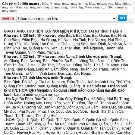
Các từ khóa liên quan :
,
Máy
,
M
,
may
,
máy/
,
may in
,
ma
,
Ma//
,
máy///
,
ma/
,
May chieu
,
may tinh
,
Kim
,
Ket
,
maytinh
,
may cham cong
,
may in hp
,
Maychieu
,
KET SAT
,
camera
,
may scan
Search
GIAO HÀNG, THU TIỀN TẬN NƠI MIỄN PHÍ (COD) TẠI 63 TỈNH THÀNH:
Khu vực 1 (28 tỉnh, TP khu vực phía Bắc):
Bắc Cạn, Bắc Giang, Bắc Ninh,
Cao Bằng, Điện Biện, Hà Giang, Hà Nam, Hà Tĩnh, Hải Dương, Hải Phòng,
Hưng Yên, Hòa Bình, Lào Cai. Lai Châu, Lạng Sơn, Nam Định, Nghệ An, Ninh
Bình, Phú Thọ, Quảng Ninh, Sơn La, Thái Bình, Thái Nguyên, Thanh Hóa,
Tuyên Quang, Vĩnh Phúc, Yên Bái.
Khu vực 2 (22 tỉnh, TP khu vực phía Nam, 2 tỉnh khu vực miền Trung):
An Giang, Bình Dương, Bình Phước, Bà Rịa – Vũng Tàu, Bạc Liêu, Bến Tre,
Bình Thuận, Cà Mau, Cần Thơ, Đồng Nai, Đồng Tháp, TP Hồ Chí Minh, Hậu
Giang, Kiên Giang, Long An, Lâm Đồng, Ninh Thuận, Sóc Trăng, Tây Ninh,
Tiền Giang, Trà Vinh, Vĩnh Long, Đắc Lắc, Đắc Nông.
Khu vực 3 (11 tỉnh khu vực miền Trung):
Bình Định, Đà Nẵng, Gia Lai, Kontum, Thừa Thiên Huế, Khánh Hòa, Phú Yên,
Quảng Bình, Quảng Nam, Quảng Ngãi, Quảng Trị.
Đặc biệt tại 3 thành phố
lớn( HN, HCM, ĐN) Megabuy áp dụng chính sách giao hàng lắp đặt, bảo
hành, bảo trì miễn phí tận nơi tại:
- Hà Nội:
Ba Đình, Bắc Từ Liêm, Cầu Giấy, Đống Đa, Hà Đông, Hai Bà Trưng,
Hoàn Kiếm, Hoàng Mai, Long Biên, Nam Từ Liêm, Tây Hồ, Thanh Xuân, Sơn
Tây, Ba Vì, Chương Mỹ, Đan Phượng, Đông Anh, Gia Lâm, Hoài Đức, Mê Linh,
Mỹ Đức, Phú Xuyên, Phúc Thọ, Quốc Oai, Sóc Sơn, Thạch ThấtThanh Oai,
Thanh Trì, Thường Tín, Ứng Hoà.
- HCM:
Quận 1, Quận 12, Quận Thủ Đức, Quận 9, Quận Gò Vấp, Quận Bình
Thạnh, Quận Tân Bình, Quận Tân Phú, Quận Phú Nhuận, Quận, Quận 3, Quận
10, Quận 11, Quận 4, Quận 5, Quận 6, Quận 8, Quận Bình Tân Quận 7, Huyện
Củ Chi, Huyện Hóc Môn, Huyện Bình Chánh, Huyện Nhà Bè, Huyện Cần Giờ.