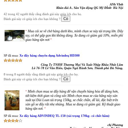
ANh VInh
Khán đài A , Sân Vận động QG Mỹ ĐÌnh- Hà Nội
42 trong 42 người thấy rằng đánh giá này giúp ích cho họ.
Đánh giá này có giúp ích cho bạn không ?
Mua cái xe về chở hàng dưới kho, mình chọn xe này tải trọng lớn. Đẩy
“
tay, có thể gấp gọn khi không dùng. Xe đang có giảm giá 10%, miễn phí
giao hàng tận nơi
”
SP đã mua:
Xe đẩy hàng chuyên dụng Advindeq HD300
Công Ty TNHH Thương Mại Và Xuất Nhập Khẩu Nhất Lâm
Lô 76-78 Lê Văn Hiến, Quận Ngũ Hành Sơn, Thành phố Đà Nẵng,
8 trong 8 người thấy rằng đánh giá này giúp ích cho họ.
Đánh giá này có giúp ích cho bạn không ?
Mình chọn mua xe đẩy hàng để vận chuyển hàng hóa dễ dàng hơn,
“
tiết kiệm thời gian và công sức.Mình chọn mua xe của hãng này sản
xuất tại Đài Loan tải trọng 150kg, xe chắc chắn, dễ lái, đặc biệt trên
sàn gỗ xe đẩy rất nhẹ nhàng. Mua xe đang có giảm giá. Kỹ thuật giao
hàng tận nơi.
”
SP đã mua:
Xe đẩy hàng ADVINDEQ TL-150 (tải trọng 170kg- có chốt hãm)
chị Phương