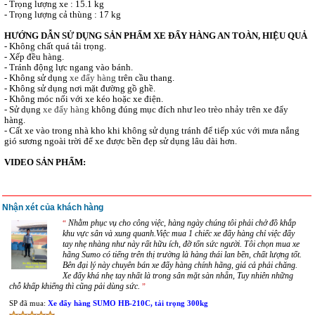
- Trọng lượng xe : 15.1 kg
- Trọng lượng cả thùng : 17 kg
HƯỚNG DẪN SỬ DỤNG SẢN PHẨM XE ĐẨY HÀNG AN TOÀN, HIỆU QUẢ
- Không chất quá tải trọng.
- Xếp đều hàng.
- Tránh động lực ngang vào bánh.
- Không sử dụng
xe đẩy hàng
trên cầu thang.
- Không sử dụng nơi mặt đường gồ ghề.
- Không móc nối với xe kéo hoặc xe điện.
- Sử dụng
xe đẩy hàng
không đúng mục đích như leo trèo nhảy trên xe đẩy
hàng.
- Cất xe vào trong nhà kho khi không sử dụng tránh để tiếp xúc với mưa nắng
gió sương ngoài trời để xe được bền đẹp sử dụng lâu dài hơn.
VIDEO SẢN PHẨM:
Nhận xét của khách hàng
Nhằm phục vụ cho công việc, hàng ngày chúng tôi phải chở đồ khắp
“
khu vực sân và xung quanh.Việc mua 1 chiếc xe đẩy hàng chỉ việc đẩy
tay nhẹ nhàng như này rất hữu ích, đỡ tốn sức người. Tôi chọn mua xe
hãng Sumo có tiếng trên thị trường là hàng thái lan bền, chất lượng tốt.
Bên đại lý này chuyên bán xe đẩy hàng chính hãng, giá cả phải chăng.
Xe đẩy khá nhẹ tay nhất là trong sân mặt sàn nhẵn, Tuy nhiên những
chỗ khấp khiểng thì cũng pải dùng sức.
”
SP đã mua:
Xe đẩy hàng SUMO HB-210C, tải trọng 300kg