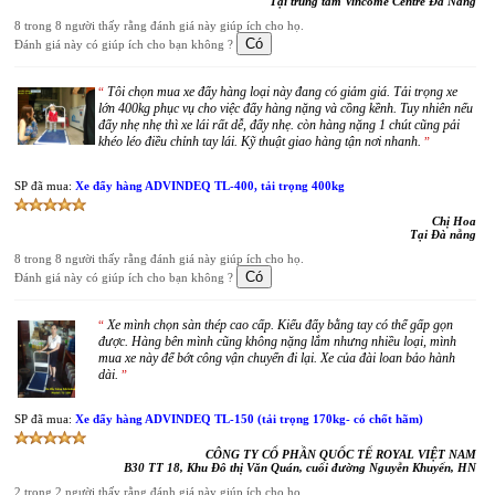
Tại trung tâm Vincome Centre Đà Nẵng
8 trong 8 người thấy rằng đánh giá này giúp ích cho họ.
Đánh giá này có giúp ích cho bạn không ?
Tôi chọn mua xe đẩy hàng loại này đang có giảm giá. Tải trọng xe
“
lớn 400kg phục vụ cho việc đẩy hàng nặng và cồng kềnh. Tuy nhiên nếu
đẩy nhẹ nhẹ thì xe lái rất dễ, đẩy nhẹ. còn hàng nặng 1 chút cũng pải
khéo léo điều chỉnh tay lái. Kỹ thuật giao hàng tận nơi nhanh.
”
SP đã mua:
Xe đẩy hàng ADVINDEQ TL-400, tải trọng 400kg
Chị Hoa
Tại Đà nẵng
8 trong 8 người thấy rằng đánh giá này giúp ích cho họ.
Đánh giá này có giúp ích cho bạn không ?
Xe mình chọn sàn thép cao cấp. Kiểu đẩy bằng tay có thể gấp gọn
“
được. Hàng bên mình cũng không nặng lắm nhưng nhiều loại, mình
mua xe này để bớt công vận chuyển đi lại. Xe của đài loan bảo hành
dài.
”
SP đã mua:
Xe đẩy hàng ADVINDEQ TL-150 (tải trọng 170kg- có chốt hãm)
CÔNG TY CỔ PHẦN QUỐC TẾ ROYAL VIỆT NAM
B30 TT 18, Khu Đô thị Văn Quán, cuối đường Nguyễn Khuyến, HN
2 trong 2 người thấy rằng đánh giá này giúp ích cho họ.