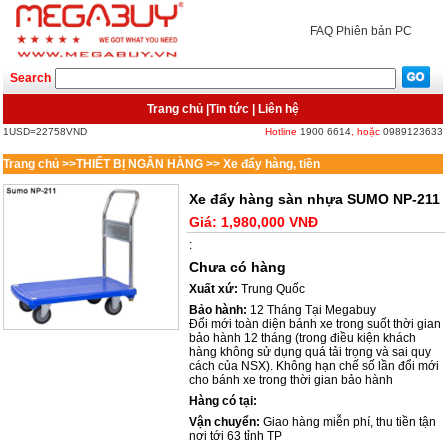
FAQ
Phiên bản PC
Search
Trang chủ
|
Tin tức
|
Liên hệ
1USD=22758VND
Hotline
1900 6614
, hoặc
0989123633
Trang chủ
>>
THIẾT BỊ NGÂN HÀNG
>>
Xe đẩy hàng, tiền
Xe đẩy hàng sàn nhựa SUMO NP-211
Giá:
1,980,000 VNĐ
:
Chưa có hàng
Xuất xứ:
Trung Quốc
Bảo hành:
12 Tháng Tại Megabuy
Đổi mới toàn diện bánh xe trong suốt thời gian
bảo hành 12 tháng (trong điều kiện khách
hàng không sử dụng quá tải trọng và sai quy
cách của NSX). Không hạn chế số lần đổi mới
cho bánh xe trong thời gian bảo hành
Hàng có tại:
Vận chuyển:
Giao hàng miễn phí, thu tiền tận
nơi tới 63 tỉnh TP