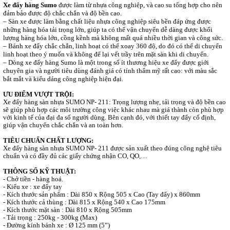
Xe đẩy hàng Sumo
được làm từ nhựa công nghiệp, và cao su tổng hợp cho nên
đảm bảo được độ chắc chắn và độ bền cao.
– Sàn xe được làm bằng chất liệu nhựa công nghiệp siêu bền đáp ứng được
những hàng hóa tải trọng lớn, giúp ta có thể vận chuyển dễ dàng được khối
lượng hàng hóa lớn, cồng kềnh mà không mất quá nhiều thời gian và công sức.
– Bánh xe đẩy chắc chắn, linh hoạt có thể xoay 360 độ, do đó có thể di chuyển
linh hoạt theo ý muốn và không để lại vết trầy trên mặt sàn khi di chuyển.
– Dòng xe đẩy hàng Sumo là một trong số ít thương hiệu xe đẩy được giới
chuyên gia và người tiêu dùng đánh giá có tính thẩm mỹ rất cao: với màu sắc
bắt mắt và kiểu dáng công nghiệp hiện đại.
ƯU ĐIỂM VƯỢT TRỘI:
Xe đẩy hàng sàn nhựa SUMO
NP- 211:
Trọng lượng nhẹ, tải trọng và độ bền cao
sẽ giúp phù hợp các môi trường công việc khác nhau mà giá thành còn phù hợp
với kinh tế của đại đa số người dùng. Bên cạnh đó, với thiết tay đẩy cố định,
giúp vận chuyển chắc chắn và an toàn hơn.
TIÊU CHUẨN CHẤT LƯỢNG:
Xe đẩy hàng sàn nhựa SUMO
NP- 211 được sản xuất theo đúng công nghệ tiêu
chuẩn
và có đầy đủ các giấy chứng nhận CO, QO,…
THÔNG SỐ KỸ THUẬT:
- Chở tiền - hàng hoá.
- Kiểu xe : xe đẩy tay
- Kích thước sản phẩm : Dài 850 x Rộng 505 x Cao (Tay đẩy) x 860mm
- Kích thước cả thùng : Dài 815 x Rộng 540 x Cao 175mm
- Kích thước mặt sàn : Dài 810 x Rộng 505mm
- Tải trọng : 250kg - 300kg (Max)
- Đường kính bánh xe : Ø 125 mm (5”)