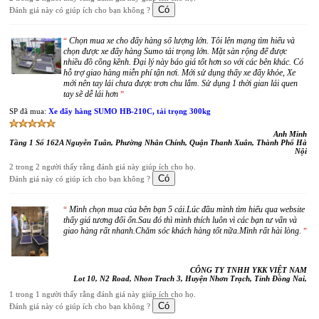
Đánh giá này có giúp ích cho bạn không ?
Chọn mua xe cho đẩy hàng số lượng lớn. Tôi lên mạng tìm hiểu và
“
chọn được xe đẩy hàng Sumo tải trọng lớn. Mặt sàn rộng để được
nhiều đồ cồng kềnh. Đại lý này báo giá tốt hơn so với các bên khác. Có
hỗ trợ giao hàng miễn phí tận nơi. Mới sử dụng thấy xe đẩy khỏe, Xe
mới nên tay lái chưa được trơn chu lắm. Sử dụng 1 thời gian lái quen
tay sẽ dễ lái hơn
”
SP đã mua:
Xe đẩy hàng SUMO HB-210C, tải trọng 300kg
Anh Minh
Tầng 1 Số 162A Nguyễn Tuân, Phường Nhân Chính, Quận Thanh Xuân, Thành Phố Hà
Nội
2 trong 2 người thấy rằng đánh giá này giúp ích cho họ.
Đánh giá này có giúp ích cho bạn không ?
Mình chọn mua của bên bạn 5 cái.Lúc đầu mình tìm hiểu qua website
“
thấy giá tương đổi ổn.Sau đó thì mình thích luôn vì các bạn tư vấn và
giao hàng rất nhanh.Chăm sóc khách hàng tốt nữa.Mình rất hài lòng.
”
CÔNG TY TNHH YKK VIỆT NAM
Lot 10, N2 Road, Nhon Trach 3, Huyện Nhơn Trạch, Tỉnh Đồng Nai,
1 trong 1 người thấy rằng đánh giá này giúp ích cho họ.
Đánh giá này có giúp ích cho bạn không ?