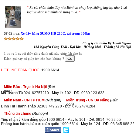
Xe rất chắc chắn,đẩy nhẹ.Bánh xe chạy lượt không hay kẹt như 1 số
“
loại xe khác mà mình đã từng mua.
”
SP đã mua:
Xe đẩy hàng SUMO HB-210C, tải trọng 300kg
Công ty Cổ Phần Kỹ Thuật Sigma
168 Nguyễn Công Thái , Đại Kim, HOàng Mai , Thành phố Hà Nội
1 trong 1 người thấy rằng đánh giá này giúp ích cho họ.
Đánh giá này có giúp ích cho bạn không ?
HOTLINE TOÀN QUỐC:
1900 6614
Miền Bắc - Trụ sở Hà Nội
(Rút
gọn)
Ms Thanh Tú
024. 62757210
- Máy lẻ: 1
02
- DĐ:
0989.123.633
Miền Nam - CN TP HCM
(Rút gọn)
Miền Trung - CN Đà Nẵng
(Rút
gọn)
Đinh Thị Thanh Thảo
02363.749.270 - DĐ: 070.2474.284
Thông tin chung
(Rút gọn)
Tiếp nhận ý kiến đóng góp
1900 6614
- Máy lẻ 1
01
- DĐ:
0914. 70 22 55
Phòng bảo hành, bảo trì toàn quốc
1900 6614
- Máy lẻ: 124 - DĐ:
08.345.888.22