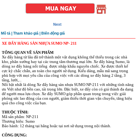
Next
Mô tả
|
Tham khảo giá |
Biến động giá
XE ĐẨY HÀNG SÀN NHỰA SUMO NP- 211
TỔNG QUAN VỀ SẢN PHẨM
Xe đẩy hàng từ lâu đã trở thành một vật dụng không thể thiếu trong các nhà
kho, phân xưởng hay tại các trung tâm thương mại lớn. Xe đẩy hàng Sumo, là
dòng xe đẩy hàng nổi tiếng
được nhập khẩu nguyên chiếc. Xe được thiết kế
cực kỳ chắc chắn, an toàn cho người sử dụng. Kiểu dáng, mẫu mã sang trọng
phù hợp với mọi yêu cầu của công việc với các dòng xe đẩy hàng 2 tầng, 3
tầng, lưới,...
Nổi bật nhất là dòng Xe đẩy hàng sàn nhựa SUMO
NP-211 với những tính năng
ưu Việt như độ bền cao, tải trọng lớn. Đặc biệt, xe đẩy còn có giá thành đa dạng
để người mua lựa chọn. Xe đẩy SUMO góp phần quan trọng trong việc giải
phóng sức lao động của con người, giảm thiểu thời gian vận chuyển, tăng hiệu
quả cho công việc của bạn.
THUỘC TÍNH:
Mã sản phẩm: NP-211
Thương hiệu: Sumo
Bảo hành:
12 tháng tại hãng hoặc tại nơi sử dụng trong nội thành.
CÔNG DỤNG: