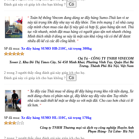
Đánh giá này có giúp ích cho bạn không ?
Toàn hệ thống Vincom đang dùng xe đẩy hàng Sumo-Thái lan vì xe
“
này tải trọng lớn đẩy nhẹ tay và đẩy khỏe. Tìm trên mạng 1 số nhà cung
cấp mình chọn mua của đại lý này giá cả hợp lý, giao hàng tận nơi. Thủ
tục rất nhanh, mình đặt mua hàng có người giao tận nơi nhanh chóng.
Mình thích nhất ở dòng xe này là mặt sàn khá rộng rãi có thể để được
nhiều đồ kể cả các đồ cồng kềnh.
”
SP đã mua:
Xe đẩy hàng SUMO HB-210C, tải trọng 300kg
Chị Tú - CÔNG TY TNHH VINECOM
Tower 2, Khu Đô Thị Times City, Số 458 Minh Khai, Phường Vĩnh Tuy, Quận Hai Bà
Trưng, Thành Phố Hà Nội, Việt Nam
2 trong 3 người thấy rằng đánh giá này giúp ích cho họ.
Đánh giá này có giúp ích cho bạn không ?
Xe đẩy của Thái mua về dùng để đẩy hàng trong kho rất tiện dụng, Xe
“
mới dùng chưa có phàn nàn gì, đẩy khỏe tay đẩy vừa tầm Tuy nhiên
nhà sản xuất thiết kế mặt xe thấp so với mặt đất. Cho cao hơn chút có lẽ
tốt hơn.
”
SP đã mua:
Xe đẩy hàng SUMO HL-110C, tải trọng 170kg
Công ty TNHH Thương mại và dịch vụ công nghiệp Huyền Anh
Phạm Hùng- Từ Liêm- Hà Nội
2 trong 2 người thấy rằng đánh giá này giúp ích cho họ.